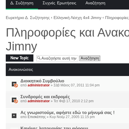
Δ. Συζήτηση
Συχνές Ερωτήσεις
Αναζήτηση
Ευρετήριο Δ. Συζήτησης
‹
Ελληνική Λέσχη 4x4 Jimny
‹
Πληροφορίες 
Πληροφορίες και Ανακο
Jimny
Δημιουργία νέου
θέματος
Ανακοινώσεις
Διοικητικό Συμβούλιο
από
administrator
» Σάβ Μάιος 07, 2011 11:04 pm
Συνδρομές και εκδρομές
από
administrator
» Τετ Φεβ 17, 2010 2:12 pm
Ας γνωριστούμε, αφήστε εδώ το μήνυμά σας !
από
Επισκέπτης
» Κυρ Νοέμ 27, 2005 11:15 pm
Κανόνες λειτουργίας του φόρουμ