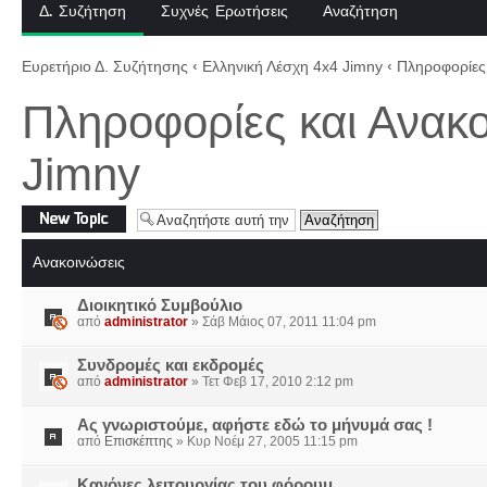
Δ. Συζήτηση
Συχνές Ερωτήσεις
Αναζήτηση
Ευρετήριο Δ. Συζήτησης
‹
Ελληνική Λέσχη 4x4 Jimny
‹
Πληροφορίες 
Πληροφορίες και Ανακο
Jimny
Δημιουργία νέου
θέματος
Ανακοινώσεις
Διοικητικό Συμβούλιο
από
administrator
» Σάβ Μάιος 07, 2011 11:04 pm
Συνδρομές και εκδρομές
από
administrator
» Τετ Φεβ 17, 2010 2:12 pm
Ας γνωριστούμε, αφήστε εδώ το μήνυμά σας !
από
Επισκέπτης
» Κυρ Νοέμ 27, 2005 11:15 pm
Κανόνες λειτουργίας του φόρουμ