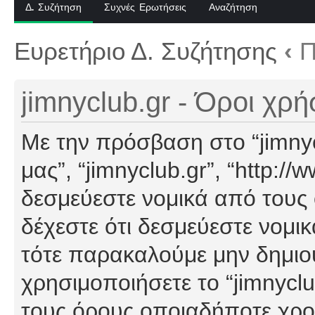
Δ. Συζήτηση
Συχνές Ερωτήσεις
Αναζήτηση
Ευρετήριο Δ. Συζήτησης
‹
Π
jimnyclub.gr - Όροι χρ
Με την πρόσβαση στο “jimnyclu
μας”, “jimnyclub.gr”, “http://
δεσμεύεστε νομικά από τους
δέχεστε ότι δεσμεύεστε νομι
τότε παρακαλούμε μην δημιο
χρησιμοποιήσετε το “jimnyclu
τους όρους οποιαδήποτε χρον