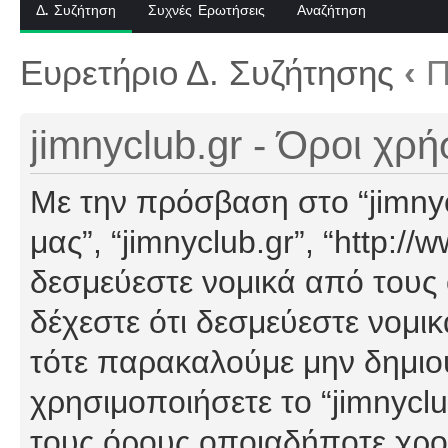
Δ. Συζήτηση
Συχνές Ερωτήσεις
Αναζήτηση
Ευρετήριο Δ. Συζήτησης
‹
Π
jimnyclub.gr - Όροι χρ
Με την πρόσβαση στο “jimnyclu
μας”, “jimnyclub.gr”, “http://
δεσμεύεστε νομικά από τους
δέχεστε ότι δεσμεύεστε νομι
τότε παρακαλούμε μην δημιο
χρησιμοποιήσετε το “jimnyclu
τους όρους οποιαδήποτε χρον