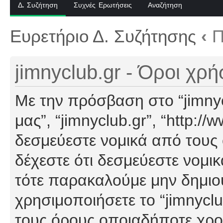
Δ. Συζήτηση
Συχνές Ερωτήσεις
Αναζήτηση
Ευρετήριο Δ. Συζήτησης
‹
Π
jimnyclub.gr - Όροι χρ
Με την πρόσβαση στο “jimnyclu
μας”, “jimnyclub.gr”, “http://
δεσμεύεστε νομικά από τους
δέχεστε ότι δεσμεύεστε νομι
τότε παρακαλούμε μην δημιο
χρησιμοποιήσετε το “jimnyclu
τους όρους οποιαδήποτε χρον