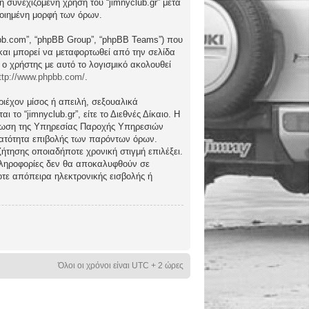
συνεχιζόμενη χρήση του “jimnyclub.gr” μετά
ποιημένη μορφή των όρων.
hpbb.com”, “phpBB Group”, “phpBB Teams”) που
) και μπορεί να μεταφορτωθεί από την σελίδα
 ο χρήστης με αυτό το λογισμικό ακολουθεί
ttp://www.phpbb.com/
.
ιέχον μίσος ή απειλή, σεξουαλικά
το “jimnyclub.gr”, είτε το Διεθνές Δίκαιο. Η
μέρωση της Υπηρεσίας Παροχής Υπηρεσιών
υνατότητα επιβολής των παρόντων όρων.
υζήτησης οποιαδήποτε χρονική στιγμή επιλέξει.
 πληροφορίες δεν θα αποκαλυφθούν σε
οτε απόπειρα ηλεκτρονικής εισβολής ή
Όλοι οι χρόνοι είναι UTC + 2 ώρες