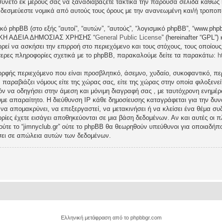
νετό εκ μέρους σας να ξαναδιαβάζετε τακτικά την παρούσα σελίδα καθώς η 
τι δεσμεύεστε νομικά από αυτούς τους όρους με την ανανεωμένη και/ή τροπο
ικό phpBB (στο εξής “αυτοί”, “αυτών”, “αυτούς”, “λογισμικό phpBB”, “www.p
ΓΕΝΙΚΗ ΑΔΕΙΑ ΔΗΜΟΣΙΑΣ ΧΡΗΣΗΣ “
General Public License
” (hereinafter “GPL”
ρεί να ασκήσει την επιρροή στο περιεχόμενο και τους στόχους, τους οποίους
ερες πληροφορίες σχετικά με το phpBB, παρακαλούμε δείτε τα παρακάτω:
h
ρφής περιεχόμενο που είναι προσβλητικό, άσεμνο, χυδαίο, συκοφαντικό, περ
ραβιάζει νόμους είτε της χώρας σας, είτε της χώρας στην οποία φιλοξενείται 
ατόν να οδηγήσει στην άμεση και μόνιμη διαγραφή σας , με ταυτόχρονη ενη
υμε απαραίτητο. Η διεύθυνση IP κάθε δημοσίευσης καταγράφεται για την δ
μα να απομακρύνει, να επεξεργαστεί, να μετακινήσει ή να κλείσει ένα θέμα σ
ρίες έχετε εισάγει αποθηκεύονται σε μια βάση δεδομένων. Αν και αυτές οι
 ούτε το “jimnyclub.gr” ούτε το phpBB θα θεωρηθούν υπεύθυνοι για οποιαδήπ
σει σε απώλεια αυτών των δεδομένων.
Ελληνική μετάφραση από το
phpbbgr.com