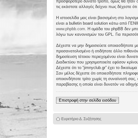
προσφορότερο δυνατό τρόπο, όμως θα ήταν συ
τις εκάστοτε αλλαγές δείχνει πως δέχεστε ό
Η ιστοσελίδα μας είναι βασισμένη στο λογισμ
είναι a bulletin board solution κάτω από 
www.phpbb.com
. Η ομάδα του phpBB δεν μπο
λόγω των κανονισμών του GPL. Για περισσότ
Δέχεστε να μην δημοσιεύετε οποιασδήποτε μο
προσανατολισμένο ή οτιδήποτε άλλο πιθανόν πα
δημοσίευση τέτοιου περιεχομένου είναι δυν
Διαδικτύου που χρησιμοποιείτε εφόσον κρίνο
Δέχεστε ότι το “jimnyclub.gr” έχει το δικαίω
Σαν μέλος δέχεστε ότι οποιεσδήποτε πληροφο
οποιονδήποτε τρίτο χωρίς τη συναίνεσή σας,
παραβίασης η οποία είναι δυνατόν να οδηγή
Επιστροφή στην σελίδα εισόδου
Ευρετήριο Δ. Συζήτησης