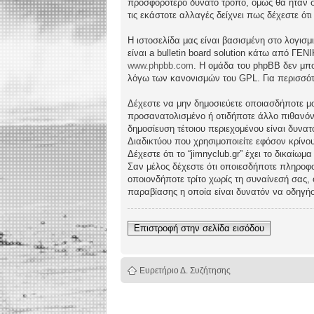
προσφορότερο δυνατό τρόπο, όμως θα ήταν συ
τις εκάστοτε αλλαγές δείχνει πως δέχεστε ό
Η ιστοσελίδα μας είναι βασισμένη στο λογισμ
είναι a bulletin board solution κάτω από 
www.phpbb.com
. Η ομάδα του phpBB δεν μπο
λόγω των κανονισμών του GPL. Για περισσότ
Δέχεστε να μην δημοσιεύετε οποιασδήποτε μο
προσανατολισμένο ή οτιδήποτε άλλο πιθανόν πα
δημοσίευση τέτοιου περιεχομένου είναι δυν
Διαδικτύου που χρησιμοποιείτε εφόσον κρίνο
Δέχεστε ότι το “jimnyclub.gr” έχει το δικαίω
Σαν μέλος δέχεστε ότι οποιεσδήποτε πληροφο
οποιονδήποτε τρίτο χωρίς τη συναίνεσή σας,
παραβίασης η οποία είναι δυνατόν να οδηγή
Επιστροφή στην σελίδα εισόδου
Ευρετήριο Δ. Συζήτησης