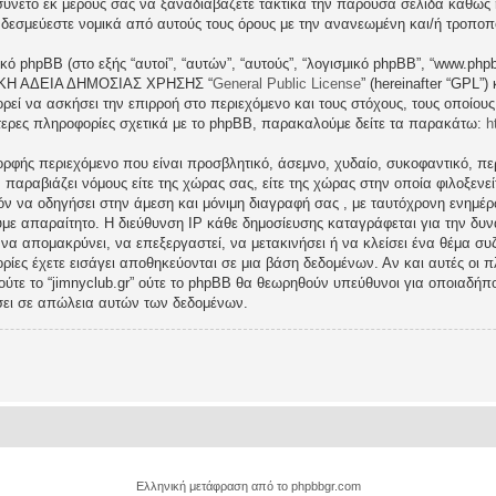
νετό εκ μέρους σας να ξαναδιαβάζετε τακτικά την παρούσα σελίδα καθώς η 
τι δεσμεύεστε νομικά από αυτούς τους όρους με την ανανεωμένη και/ή τροπο
ικό phpBB (στο εξής “αυτοί”, “αυτών”, “αυτούς”, “λογισμικό phpBB”, “www.p
ΓΕΝΙΚΗ ΑΔΕΙΑ ΔΗΜΟΣΙΑΣ ΧΡΗΣΗΣ “
General Public License
” (hereinafter “GPL”
ρεί να ασκήσει την επιρροή στο περιεχόμενο και τους στόχους, τους οποίους
ερες πληροφορίες σχετικά με το phpBB, παρακαλούμε δείτε τα παρακάτω:
h
ρφής περιεχόμενο που είναι προσβλητικό, άσεμνο, χυδαίο, συκοφαντικό, περ
ραβιάζει νόμους είτε της χώρας σας, είτε της χώρας στην οποία φιλοξενείται 
ατόν να οδηγήσει στην άμεση και μόνιμη διαγραφή σας , με ταυτόχρονη ενη
υμε απαραίτητο. Η διεύθυνση IP κάθε δημοσίευσης καταγράφεται για την δ
μα να απομακρύνει, να επεξεργαστεί, να μετακινήσει ή να κλείσει ένα θέμα σ
ρίες έχετε εισάγει αποθηκεύονται σε μια βάση δεδομένων. Αν και αυτές οι
 ούτε το “jimnyclub.gr” ούτε το phpBB θα θεωρηθούν υπεύθυνοι για οποιαδήπ
σει σε απώλεια αυτών των δεδομένων.
Ελληνική μετάφραση από το
phpbbgr.com