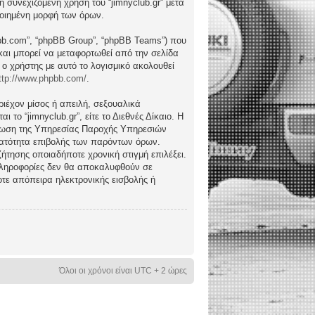
συνεχιζόμενη χρήση του “jimnyclub.gr” μετά
ποιημένη μορφή των όρων.
hpbb.com”, “phpBB Group”, “phpBB Teams”) που
) και μπορεί να μεταφορτωθεί από την σελίδα
 ο χρήστης με αυτό το λογισμικό ακολουθεί
ttp://www.phpbb.com/
.
ιέχον μίσος ή απειλή, σεξουαλικά
το “jimnyclub.gr”, είτε το Διεθνές Δίκαιο. Η
μέρωση της Υπηρεσίας Παροχής Υπηρεσιών
υνατότητα επιβολής των παρόντων όρων.
υζήτησης οποιαδήποτε χρονική στιγμή επιλέξει.
 πληροφορίες δεν θα αποκαλυφθούν σε
οτε απόπειρα ηλεκτρονικής εισβολής ή
Όλοι οι χρόνοι είναι UTC + 2 ώρες