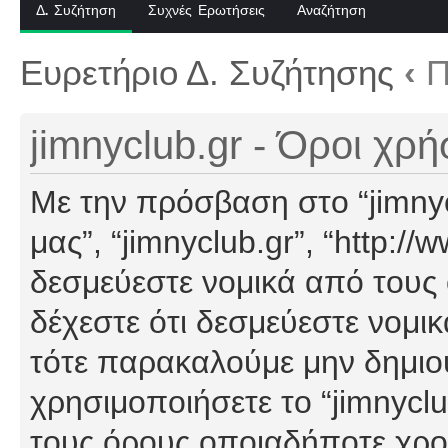
Δ. Συζήτηση
Συχνές Ερωτήσεις
Αναζήτηση
Ευρετήριο Δ. Συζήτησης
‹
Π
jimnyclub.gr - Όροι χρ
Με την πρόσβαση στο “jimnyclu
μας”, “jimnyclub.gr”, “http://
δεσμεύεστε νομικά από τους
δέχεστε ότι δεσμεύεστε νομι
τότε παρακαλούμε μην δημιο
χρησιμοποιήσετε το “jimnyclu
τους όρους οποιαδήποτε χρον