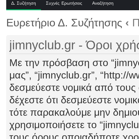
Δ. Συζήτηση
Συχνές Ερωτήσεις
Αναζήτηση
Ευρετήριο Δ. Συζήτησης
‹
Π
jimnyclub.gr - Όροι χρ
Με την πρόσβαση στο “jimnyclu
μας”, “jimnyclub.gr”, “http://
δεσμεύεστε νομικά από τους
δέχεστε ότι δεσμεύεστε νομι
τότε παρακαλούμε μην δημιο
χρησιμοποιήσετε το “jimnyclu
τους όρους οποιαδήποτε χρον