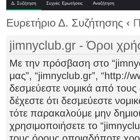
Δ. Συζήτηση
Συχνές Ερωτήσεις
Αναζήτηση
Ευρετήριο Δ. Συζήτησης
‹
Π
jimnyclub.gr - Όροι χρ
Με την πρόσβαση στο “jimnyclu
μας”, “jimnyclub.gr”, “http://
δεσμεύεστε νομικά από τους
δέχεστε ότι δεσμεύεστε νομι
τότε παρακαλούμε μην δημιο
χρησιμοποιήσετε το “jimnyclu
τους όρους οποιαδήποτε χρον