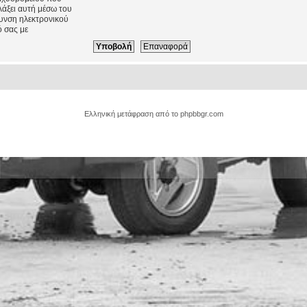
λάξει αυτή μέσω του
θυνση ηλεκτρονικού
 σας με
Ελληνική μετάφραση από το
phpbbgr.com