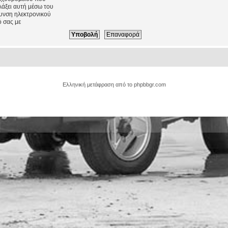
λάξει αυτή μέσω του
θυνση ηλεκτρονικού
 σας με
Ελληνική μετάφραση από το
phpbbgr.com