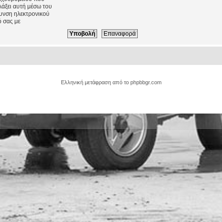
λάξει αυτή μέσω του
θυνση ηλεκτρονικού
 σας με
Ελληνική μετάφραση από το
phpbbgr.com