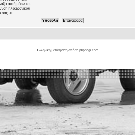
λάξει αυτή μέσω του
θυνση ηλεκτρονικού
 σας με
Ελληνική μετάφραση από το
phpbbgr.com