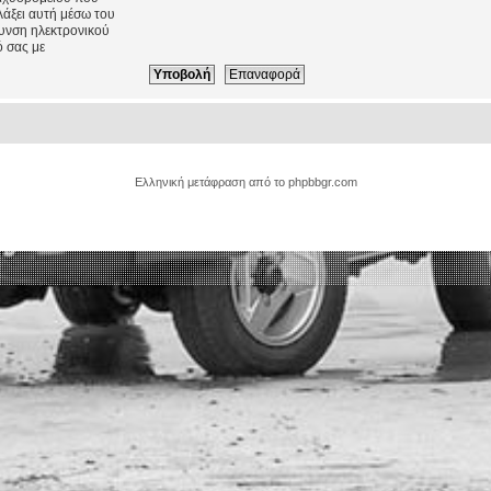
λάξει αυτή μέσω του
θυνση ηλεκτρονικού
 σας με
Ελληνική μετάφραση από το
phpbbgr.com