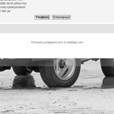
λάξει αυτή μέσω του
θυνση ηλεκτρονικού
 σας με
Ελληνική μετάφραση από το
phpbbgr.com