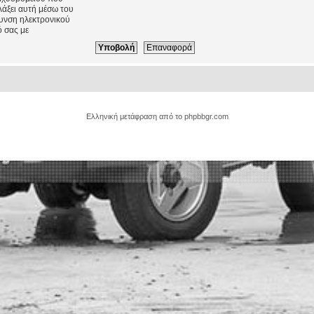
λάξει αυτή μέσω του
θυνση ηλεκτρονικού
 σας με
Ελληνική μετάφραση από το
phpbbgr.com