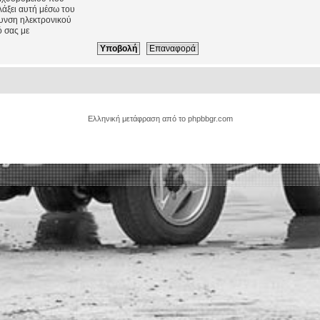
λάξει αυτή μέσω του
θυνση ηλεκτρονικού
 σας με
Ελληνική μετάφραση από το
phpbbgr.com