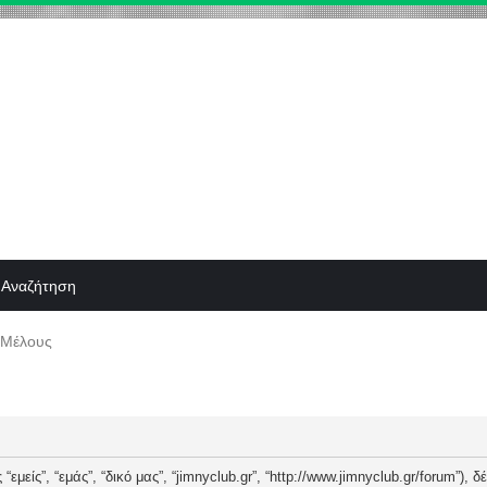
Αναζήτηση
 Μέλους
“εμείς”, “εμάς”, “δικό μας”, “jimnyclub.gr”, “http://www.jimnyclub.gr/forum”),