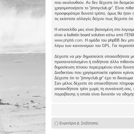
που ακολουθούν. Αν δεν δέχεστε ότι δεσμεύ
χρησιμοποιήσετε το “jimnyclub.gr”. Είναι πι
προσφορότερο δυνατό τρόπο, όμως θα ήταν συ
τις εκάστοτε αλλαγές δείχνει πως δέχεστε ό
Η ιστοσελίδα μας είναι βασισμένη στο λογισμ
είναι a bulletin board solution κάτω από 
www.phpbb.com
. Η ομάδα του phpBB δεν μπο
λόγω των κανονισμών του GPL. Για περισσότ
Δέχεστε να μην δημοσιεύετε οποιασδήποτε μο
προσανατολισμένο ή οτιδήποτε άλλο πιθανόν πα
δημοσίευση τέτοιου περιεχομένου είναι δυν
Διαδικτύου που χρησιμοποιείτε εφόσον κρίνο
Δέχεστε ότι το “jimnyclub.gr” έχει το δικαίω
Σαν μέλος δέχεστε ότι οποιεσδήποτε πληροφο
οποιονδήποτε τρίτο χωρίς τη συναίνεσή σας,
παραβίασης η οποία είναι δυνατόν να οδηγή
Ευρετήριο Δ. Συζήτησης