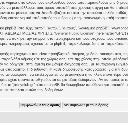
εστε νομικά από όλους τους ακόλουθους όρους τότε παρακαλούμε μην δημιου
θανόν να μεταβάλλουμε τους όρους οποιαδήποτε χρονική στιγμή και θα επιδι
νετό εκ μέρους σας να ξαναδιαβάζετε τακτικά την παρούσα σελίδα καθώς η 
τι δεσμεύεστε νομικά από αυτούς τους όρους με την ανανεωμένη και/ή τροπο
ικό phpBB (στο εξής “αυτοί”, “αυτών”, “αυτούς”, “λογισμικό phpBB”, “www.p
ΓΕΝΙΚΗ ΑΔΕΙΑ ΔΗΜΟΣΙΑΣ ΧΡΗΣΗΣ “
General Public License
” (hereinafter “GPL”
ρεί να ασκήσει την επιρροή στο περιεχόμενο και τους στόχους, τους οποίους
ερες πληροφορίες σχετικά με το phpBB, παρακαλούμε δείτε τα παρακάτω:
h
ρφής περιεχόμενο που είναι προσβλητικό, άσεμνο, χυδαίο, συκοφαντικό, περ
ραβιάζει νόμους είτε της χώρας σας, είτε της χώρας στην οποία φιλοξενείται 
ατόν να οδηγήσει στην άμεση και μόνιμη διαγραφή σας , με ταυτόχρονη ενη
υμε απαραίτητο. Η διεύθυνση IP κάθε δημοσίευσης καταγράφεται για την δ
μα να απομακρύνει, να επεξεργαστεί, να μετακινήσει ή να κλείσει ένα θέμα σ
ρίες έχετε εισάγει αποθηκεύονται σε μια βάση δεδομένων. Αν και αυτές οι
 ούτε το “jimnyclub.gr” ούτε το phpBB θα θεωρηθούν υπεύθυνοι για οποιαδήπ
σει σε απώλεια αυτών των δεδομένων.