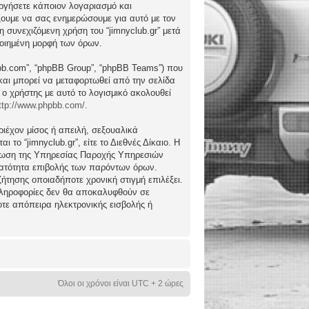
ργήσετε κάποιον λογαριασμό και
ώξουμε να σας ενημερώσουμε για αυτό με τον
συνεχιζόμενη χρήση του “jimnyclub.gr” μετά
ποιημένη μορφή των όρων.
hpbb.com”, “phpBB Group”, “phpBB Teams”) που
) και μπορεί να μεταφορτωθεί από την σελίδα
 ο χρήστης με αυτό το λογισμικό ακολουθεί
ttp://www.phpbb.com/
.
ιέχον μίσος ή απειλή, σεξουαλικά
το “jimnyclub.gr”, είτε το Διεθνές Δίκαιο. Η
μέρωση της Υπηρεσίας Παροχής Υπηρεσιών
υνατότητα επιβολής των παρόντων όρων.
υζήτησης οποιαδήποτε χρονική στιγμή επιλέξει.
 πληροφορίες δεν θα αποκαλυφθούν σε
οτε απόπειρα ηλεκτρονικής εισβολής ή
Όλοι οι χρόνοι είναι UTC + 2 ώρες