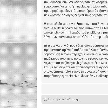
που ακολουθούν. Αν δεν δέχεστε ότι δεσμεύ
χρησιμοποιήσετε το “jimnyclub.gr”. Είναι πι
προσφορότερο δυνατό τρόπο, όμως θα ήταν συ
τις εκάστοτε αλλαγές δείχνει πως δέχεστε ό
Η ιστοσελίδα μας είναι βασισμένη στο λογισμ
είναι a bulletin board solution κάτω από 
www.phpbb.com
. Η ομάδα του phpBB δεν μπο
λόγω των κανονισμών του GPL. Για περισσότ
Δέχεστε να μην δημοσιεύετε οποιασδήποτε μο
προσανατολισμένο ή οτιδήποτε άλλο πιθανόν πα
δημοσίευση τέτοιου περιεχομένου είναι δυν
Διαδικτύου που χρησιμοποιείτε εφόσον κρίνο
Δέχεστε ότι το “jimnyclub.gr” έχει το δικαίω
Σαν μέλος δέχεστε ότι οποιεσδήποτε πληροφο
οποιονδήποτε τρίτο χωρίς τη συναίνεσή σας,
παραβίασης η οποία είναι δυνατόν να οδηγή
Ευρετήριο Δ. Συζήτησης