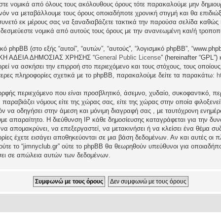
εστε νομικά από όλους τους ακόλουθους όρους τότε παρακαλούμε μην δημιου
θανόν να μεταβάλλουμε τους όρους οποιαδήποτε χρονική στιγμή και θα επιδι
νετό εκ μέρους σας να ξαναδιαβάζετε τακτικά την παρούσα σελίδα καθώς η 
τι δεσμεύεστε νομικά από αυτούς τους όρους με την ανανεωμένη και/ή τροπο
ικό phpBB (στο εξής “αυτοί”, “αυτών”, “αυτούς”, “λογισμικό phpBB”, “www.p
ΓΕΝΙΚΗ ΑΔΕΙΑ ΔΗΜΟΣΙΑΣ ΧΡΗΣΗΣ “
General Public License
” (hereinafter “GPL”
ρεί να ασκήσει την επιρροή στο περιεχόμενο και τους στόχους, τους οποίους
ερες πληροφορίες σχετικά με το phpBB, παρακαλούμε δείτε τα παρακάτω:
h
ρφής περιεχόμενο που είναι προσβλητικό, άσεμνο, χυδαίο, συκοφαντικό, περ
ραβιάζει νόμους είτε της χώρας σας, είτε της χώρας στην οποία φιλοξενείται 
ατόν να οδηγήσει στην άμεση και μόνιμη διαγραφή σας , με ταυτόχρονη ενη
υμε απαραίτητο. Η διεύθυνση IP κάθε δημοσίευσης καταγράφεται για την δ
μα να απομακρύνει, να επεξεργαστεί, να μετακινήσει ή να κλείσει ένα θέμα σ
ρίες έχετε εισάγει αποθηκεύονται σε μια βάση δεδομένων. Αν και αυτές οι
 ούτε το “jimnyclub.gr” ούτε το phpBB θα θεωρηθούν υπεύθυνοι για οποιαδήπ
σει σε απώλεια αυτών των δεδομένων.