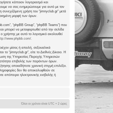
ργήσετε κάποιον λογαριασμό και
ώξουμε να σας ενημερώσουμε για αυτό με τον
συνεχιζόμενη χρήση του “jimnyclub.gr” μετά
ποιημένη μορφή των όρων.
hpbb.com”, “phpBB Group”, “phpBB Teams”) που
) και μπορεί να μεταφορτωθεί από την σελίδα
 ο χρήστης με αυτό το λογισμικό ακολουθεί
ttp://www.phpbb.com/
.
ιέχον μίσος ή απειλή, σεξουαλικά
το “jimnyclub.gr”, είτε το Διεθνές Δίκαιο. Η
μέρωση της Υπηρεσίας Παροχής Υπηρεσιών
υνατότητα επιβολής των παρόντων όρων.
υζήτησης οποιαδήποτε χρονική στιγμή επιλέξει.
 πληροφορίες δεν θα αποκαλυφθούν σε
οτε απόπειρα ηλεκτρονικής εισβολής ή
Όλοι οι χρόνοι είναι UTC + 2 ώρες