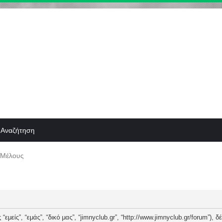
Αναζήτηση
 Μέλους
“εμείς”, “εμάς”, “δικό μας”, “jimnyclub.gr”, “http://www.jimnyclub.gr/forum”),