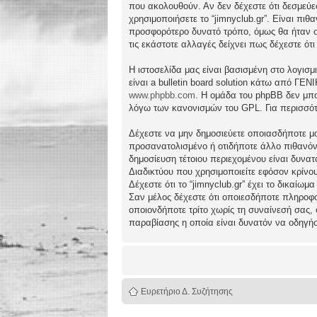
που ακολουθούν. Αν δεν δέχεστε ότι δεσμεύ
χρησιμοποιήσετε το “jimnyclub.gr”. Είναι πι
προσφορότερο δυνατό τρόπο, όμως θα ήταν συ
τις εκάστοτε αλλαγές δείχνει πως δέχεστε ό
Η ιστοσελίδα μας είναι βασισμένη στο λογισμ
είναι a bulletin board solution κάτω από 
www.phpbb.com
. Η ομάδα του phpBB δεν μπο
λόγω των κανονισμών του GPL. Για περισσότ
Δέχεστε να μην δημοσιεύετε οποιασδήποτε μο
προσανατολισμένο ή οτιδήποτε άλλο πιθανόν πα
δημοσίευση τέτοιου περιεχομένου είναι δυν
Διαδικτύου που χρησιμοποιείτε εφόσον κρίνο
Δέχεστε ότι το “jimnyclub.gr” έχει το δικαίω
Σαν μέλος δέχεστε ότι οποιεσδήποτε πληροφο
οποιονδήποτε τρίτο χωρίς τη συναίνεσή σας,
παραβίασης η οποία είναι δυνατόν να οδηγή
Ευρετήριο Δ. Συζήτησης