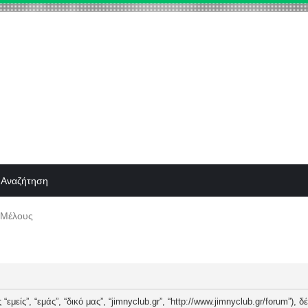
Αναζήτηση
 Μέλους
“εμείς”, “εμάς”, “δικό μας”, “jimnyclub.gr”, “http://www.jimnyclub.gr/forum”),