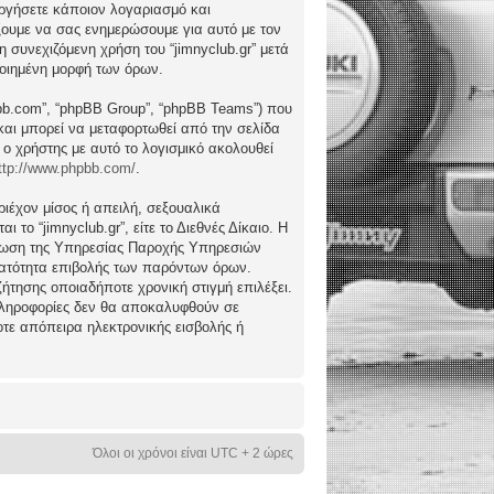
ργήσετε κάποιον λογαριασμό και
ώξουμε να σας ενημερώσουμε για αυτό με τον
συνεχιζόμενη χρήση του “jimnyclub.gr” μετά
ποιημένη μορφή των όρων.
hpbb.com”, “phpBB Group”, “phpBB Teams”) που
) και μπορεί να μεταφορτωθεί από την σελίδα
 ο χρήστης με αυτό το λογισμικό ακολουθεί
ttp://www.phpbb.com/
.
ιέχον μίσος ή απειλή, σεξουαλικά
το “jimnyclub.gr”, είτε το Διεθνές Δίκαιο. Η
μέρωση της Υπηρεσίας Παροχής Υπηρεσιών
υνατότητα επιβολής των παρόντων όρων.
υζήτησης οποιαδήποτε χρονική στιγμή επιλέξει.
 πληροφορίες δεν θα αποκαλυφθούν σε
οτε απόπειρα ηλεκτρονικής εισβολής ή
Όλοι οι χρόνοι είναι UTC + 2 ώρες