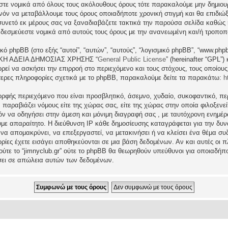
εστε νομικά από όλους τους ακόλουθους όρους τότε παρακαλούμε μην δημιου
θανόν να μεταβάλλουμε τους όρους οποιαδήποτε χρονική στιγμή και θα επιδι
νετό εκ μέρους σας να ξαναδιαβάζετε τακτικά την παρούσα σελίδα καθώς η 
τι δεσμεύεστε νομικά από αυτούς τους όρους με την ανανεωμένη και/ή τροπο
ικό phpBB (στο εξής “αυτοί”, “αυτών”, “αυτούς”, “λογισμικό phpBB”, “www.p
ΓΕΝΙΚΗ ΑΔΕΙΑ ΔΗΜΟΣΙΑΣ ΧΡΗΣΗΣ “
General Public License
” (hereinafter “GPL”
ρεί να ασκήσει την επιρροή στο περιεχόμενο και τους στόχους, τους οποίους
ερες πληροφορίες σχετικά με το phpBB, παρακαλούμε δείτε τα παρακάτω:
h
ρφής περιεχόμενο που είναι προσβλητικό, άσεμνο, χυδαίο, συκοφαντικό, περ
ραβιάζει νόμους είτε της χώρας σας, είτε της χώρας στην οποία φιλοξενείται 
ατόν να οδηγήσει στην άμεση και μόνιμη διαγραφή σας , με ταυτόχρονη ενη
υμε απαραίτητο. Η διεύθυνση IP κάθε δημοσίευσης καταγράφεται για την δ
μα να απομακρύνει, να επεξεργαστεί, να μετακινήσει ή να κλείσει ένα θέμα σ
ρίες έχετε εισάγει αποθηκεύονται σε μια βάση δεδομένων. Αν και αυτές οι
 ούτε το “jimnyclub.gr” ούτε το phpBB θα θεωρηθούν υπεύθυνοι για οποιαδήπ
σει σε απώλεια αυτών των δεδομένων.