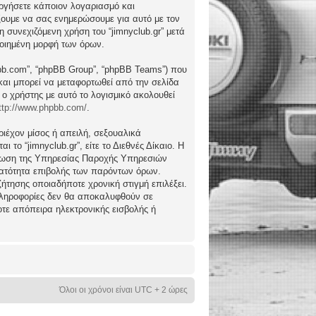
ργήσετε κάποιον λογαριασμό και
ώξουμε να σας ενημερώσουμε για αυτό με τον
συνεχιζόμενη χρήση του “jimnyclub.gr” μετά
ποιημένη μορφή των όρων.
hpbb.com”, “phpBB Group”, “phpBB Teams”) που
) και μπορεί να μεταφορτωθεί από την σελίδα
 ο χρήστης με αυτό το λογισμικό ακολουθεί
ttp://www.phpbb.com/
.
ιέχον μίσος ή απειλή, σεξουαλικά
το “jimnyclub.gr”, είτε το Διεθνές Δίκαιο. Η
μέρωση της Υπηρεσίας Παροχής Υπηρεσιών
υνατότητα επιβολής των παρόντων όρων.
υζήτησης οποιαδήποτε χρονική στιγμή επιλέξει.
 πληροφορίες δεν θα αποκαλυφθούν σε
οτε απόπειρα ηλεκτρονικής εισβολής ή
Όλοι οι χρόνοι είναι UTC + 2 ώρες