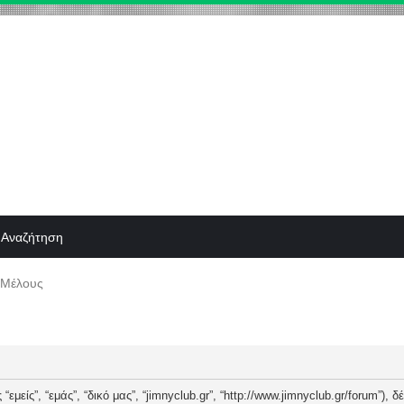
Αναζήτηση
 Μέλους
“εμείς”, “εμάς”, “δικό μας”, “jimnyclub.gr”, “http://www.jimnyclub.gr/forum”),