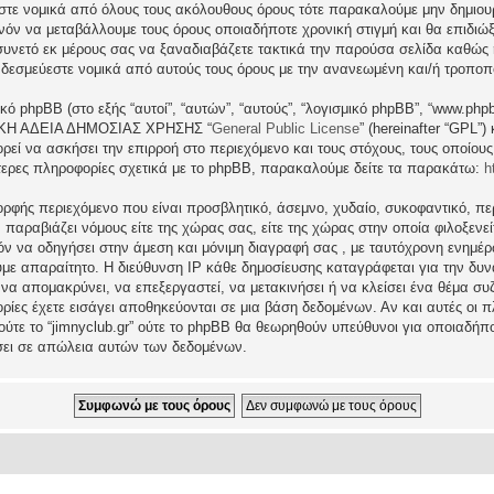
εστε νομικά από όλους τους ακόλουθους όρους τότε παρακαλούμε μην δημιου
θανόν να μεταβάλλουμε τους όρους οποιαδήποτε χρονική στιγμή και θα επιδι
νετό εκ μέρους σας να ξαναδιαβάζετε τακτικά την παρούσα σελίδα καθώς η 
τι δεσμεύεστε νομικά από αυτούς τους όρους με την ανανεωμένη και/ή τροπο
ικό phpBB (στο εξής “αυτοί”, “αυτών”, “αυτούς”, “λογισμικό phpBB”, “www.p
ΓΕΝΙΚΗ ΑΔΕΙΑ ΔΗΜΟΣΙΑΣ ΧΡΗΣΗΣ “
General Public License
” (hereinafter “GPL”
ρεί να ασκήσει την επιρροή στο περιεχόμενο και τους στόχους, τους οποίους
ερες πληροφορίες σχετικά με το phpBB, παρακαλούμε δείτε τα παρακάτω:
h
ρφής περιεχόμενο που είναι προσβλητικό, άσεμνο, χυδαίο, συκοφαντικό, περ
ραβιάζει νόμους είτε της χώρας σας, είτε της χώρας στην οποία φιλοξενείται 
ατόν να οδηγήσει στην άμεση και μόνιμη διαγραφή σας , με ταυτόχρονη ενη
υμε απαραίτητο. Η διεύθυνση IP κάθε δημοσίευσης καταγράφεται για την δ
μα να απομακρύνει, να επεξεργαστεί, να μετακινήσει ή να κλείσει ένα θέμα σ
ρίες έχετε εισάγει αποθηκεύονται σε μια βάση δεδομένων. Αν και αυτές οι
 ούτε το “jimnyclub.gr” ούτε το phpBB θα θεωρηθούν υπεύθυνοι για οποιαδήπ
σει σε απώλεια αυτών των δεδομένων.