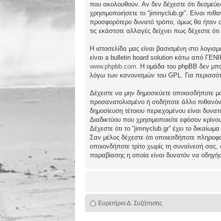
που ακολουθούν. Αν δεν δέχεστε ότι δεσμεύ
χρησιμοποιήσετε το “jimnyclub.gr”. Είναι πι
προσφορότερο δυνατό τρόπο, όμως θα ήταν συ
τις εκάστοτε αλλαγές δείχνει πως δέχεστε ό
Η ιστοσελίδα μας είναι βασισμένη στο λογισμ
είναι a bulletin board solution κάτω από 
www.phpbb.com
. Η ομάδα του phpBB δεν μπο
λόγω των κανονισμών του GPL. Για περισσότ
Δέχεστε να μην δημοσιεύετε οποιασδήποτε μο
προσανατολισμένο ή οτιδήποτε άλλο πιθανόν πα
δημοσίευση τέτοιου περιεχομένου είναι δυν
Διαδικτύου που χρησιμοποιείτε εφόσον κρίνο
Δέχεστε ότι το “jimnyclub.gr” έχει το δικαίω
Σαν μέλος δέχεστε ότι οποιεσδήποτε πληροφο
οποιονδήποτε τρίτο χωρίς τη συναίνεσή σας,
παραβίασης η οποία είναι δυνατόν να οδηγή
Ευρετήριο Δ. Συζήτησης