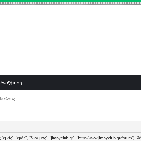
Αναζήτηση
 Μέλους
“εμείς”, “εμάς”, “δικό μας”, “jimnyclub.gr”, “http://www.jimnyclub.gr/forum”),