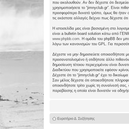
που ακολουθούν. Αν δεν δέχεστε ότι δεσμεύ
χρησιμοποιήσετε το “jimnyclub.gr”. Είναι πι
προσφορότερο δυνατό τρόπο, όμως θα ήταν συ
τις εκάστοτε αλλαγές δείχνει πως δέχεστε ό
Η ιστοσελίδα μας είναι βασισμένη στο λογισμ
είναι a bulletin board solution κάτω από 
www.phpbb.com
. Η ομάδα του phpBB δεν μπο
λόγω των κανονισμών του GPL. Για περισσότ
Δέχεστε να μην δημοσιεύετε οποιασδήποτε μο
προσανατολισμένο ή οτιδήποτε άλλο πιθανόν πα
δημοσίευση τέτοιου περιεχομένου είναι δυν
Διαδικτύου που χρησιμοποιείτε εφόσον κρίνο
Δέχεστε ότι το “jimnyclub.gr” έχει το δικαίω
Σαν μέλος δέχεστε ότι οποιεσδήποτε πληροφο
οποιονδήποτε τρίτο χωρίς τη συναίνεσή σας,
παραβίασης η οποία είναι δυνατόν να οδηγή
Ευρετήριο Δ. Συζήτησης