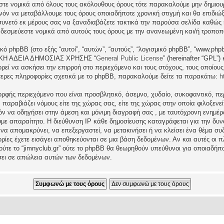
εστε νομικά από όλους τους ακόλουθους όρους τότε παρακαλούμε μην δημιου
θανόν να μεταβάλλουμε τους όρους οποιαδήποτε χρονική στιγμή και θα επιδι
νετό εκ μέρους σας να ξαναδιαβάζετε τακτικά την παρούσα σελίδα καθώς η 
τι δεσμεύεστε νομικά από αυτούς τους όρους με την ανανεωμένη και/ή τροπο
ικό phpBB (στο εξής “αυτοί”, “αυτών”, “αυτούς”, “λογισμικό phpBB”, “www.p
ΓΕΝΙΚΗ ΑΔΕΙΑ ΔΗΜΟΣΙΑΣ ΧΡΗΣΗΣ “
General Public License
” (hereinafter “GPL”
ρεί να ασκήσει την επιρροή στο περιεχόμενο και τους στόχους, τους οποίους
ερες πληροφορίες σχετικά με το phpBB, παρακαλούμε δείτε τα παρακάτω:
h
ρφής περιεχόμενο που είναι προσβλητικό, άσεμνο, χυδαίο, συκοφαντικό, περ
ραβιάζει νόμους είτε της χώρας σας, είτε της χώρας στην οποία φιλοξενείται 
ατόν να οδηγήσει στην άμεση και μόνιμη διαγραφή σας , με ταυτόχρονη ενη
υμε απαραίτητο. Η διεύθυνση IP κάθε δημοσίευσης καταγράφεται για την δ
μα να απομακρύνει, να επεξεργαστεί, να μετακινήσει ή να κλείσει ένα θέμα σ
ρίες έχετε εισάγει αποθηκεύονται σε μια βάση δεδομένων. Αν και αυτές οι
 ούτε το “jimnyclub.gr” ούτε το phpBB θα θεωρηθούν υπεύθυνοι για οποιαδήπ
σει σε απώλεια αυτών των δεδομένων.