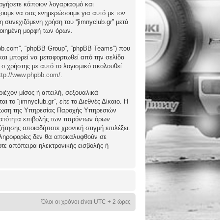
ργήσετε κάποιον λογαριασμό και
ώξουμε να σας ενημερώσουμε για αυτό με τον
συνεχιζόμενη χρήση του “jimnyclub.gr” μετά
ποιημένη μορφή των όρων.
hpbb.com”, “phpBB Group”, “phpBB Teams”) που
) και μπορεί να μεταφορτωθεί από την σελίδα
 ο χρήστης με αυτό το λογισμικό ακολουθεί
ttp://www.phpbb.com/
.
ιέχον μίσος ή απειλή, σεξουαλικά
το “jimnyclub.gr”, είτε το Διεθνές Δίκαιο. Η
μέρωση της Υπηρεσίας Παροχής Υπηρεσιών
υνατότητα επιβολής των παρόντων όρων.
υζήτησης οποιαδήποτε χρονική στιγμή επιλέξει.
 πληροφορίες δεν θα αποκαλυφθούν σε
οτε απόπειρα ηλεκτρονικής εισβολής ή
Όλοι οι χρόνοι είναι UTC + 2 ώρες