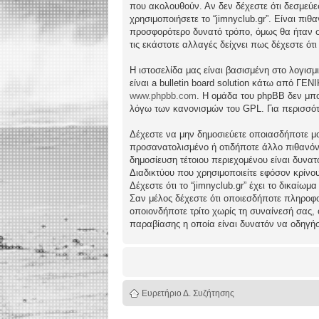
που ακολουθούν. Αν δεν δέχεστε ότι δεσμεύ
χρησιμοποιήσετε το “jimnyclub.gr”. Είναι πι
προσφορότερο δυνατό τρόπο, όμως θα ήταν συ
τις εκάστοτε αλλαγές δείχνει πως δέχεστε ό
Η ιστοσελίδα μας είναι βασισμένη στο λογισμ
είναι a bulletin board solution κάτω από 
www.phpbb.com
. Η ομάδα του phpBB δεν μπο
λόγω των κανονισμών του GPL. Για περισσότ
Δέχεστε να μην δημοσιεύετε οποιασδήποτε μο
προσανατολισμένο ή οτιδήποτε άλλο πιθανόν πα
δημοσίευση τέτοιου περιεχομένου είναι δυν
Διαδικτύου που χρησιμοποιείτε εφόσον κρίνο
Δέχεστε ότι το “jimnyclub.gr” έχει το δικαίω
Σαν μέλος δέχεστε ότι οποιεσδήποτε πληροφο
οποιονδήποτε τρίτο χωρίς τη συναίνεσή σας,
παραβίασης η οποία είναι δυνατόν να οδηγή
Ευρετήριο Δ. Συζήτησης