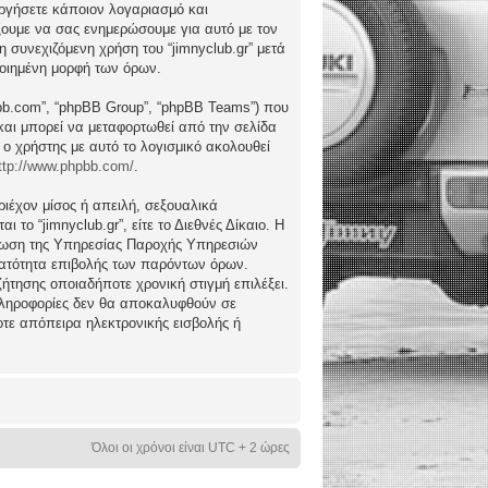
ργήσετε κάποιον λογαριασμό και
ώξουμε να σας ενημερώσουμε για αυτό με τον
συνεχιζόμενη χρήση του “jimnyclub.gr” μετά
ποιημένη μορφή των όρων.
hpbb.com”, “phpBB Group”, “phpBB Teams”) που
) και μπορεί να μεταφορτωθεί από την σελίδα
 ο χρήστης με αυτό το λογισμικό ακολουθεί
ttp://www.phpbb.com/
.
ιέχον μίσος ή απειλή, σεξουαλικά
το “jimnyclub.gr”, είτε το Διεθνές Δίκαιο. Η
μέρωση της Υπηρεσίας Παροχής Υπηρεσιών
υνατότητα επιβολής των παρόντων όρων.
υζήτησης οποιαδήποτε χρονική στιγμή επιλέξει.
 πληροφορίες δεν θα αποκαλυφθούν σε
οτε απόπειρα ηλεκτρονικής εισβολής ή
Όλοι οι χρόνοι είναι UTC + 2 ώρες