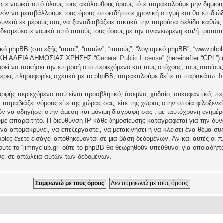
εστε νομικά από όλους τους ακόλουθους όρους τότε παρακαλούμε μην δημιου
θανόν να μεταβάλλουμε τους όρους οποιαδήποτε χρονική στιγμή και θα επιδι
νετό εκ μέρους σας να ξαναδιαβάζετε τακτικά την παρούσα σελίδα καθώς η 
τι δεσμεύεστε νομικά από αυτούς τους όρους με την ανανεωμένη και/ή τροπο
ικό phpBB (στο εξής “αυτοί”, “αυτών”, “αυτούς”, “λογισμικό phpBB”, “www.p
ΓΕΝΙΚΗ ΑΔΕΙΑ ΔΗΜΟΣΙΑΣ ΧΡΗΣΗΣ “
General Public License
” (hereinafter “GPL”
ρεί να ασκήσει την επιρροή στο περιεχόμενο και τους στόχους, τους οποίους
ερες πληροφορίες σχετικά με το phpBB, παρακαλούμε δείτε τα παρακάτω:
h
ρφής περιεχόμενο που είναι προσβλητικό, άσεμνο, χυδαίο, συκοφαντικό, περ
ραβιάζει νόμους είτε της χώρας σας, είτε της χώρας στην οποία φιλοξενείται 
ατόν να οδηγήσει στην άμεση και μόνιμη διαγραφή σας , με ταυτόχρονη ενη
υμε απαραίτητο. Η διεύθυνση IP κάθε δημοσίευσης καταγράφεται για την δ
μα να απομακρύνει, να επεξεργαστεί, να μετακινήσει ή να κλείσει ένα θέμα σ
ρίες έχετε εισάγει αποθηκεύονται σε μια βάση δεδομένων. Αν και αυτές οι
 ούτε το “jimnyclub.gr” ούτε το phpBB θα θεωρηθούν υπεύθυνοι για οποιαδήπ
σει σε απώλεια αυτών των δεδομένων.