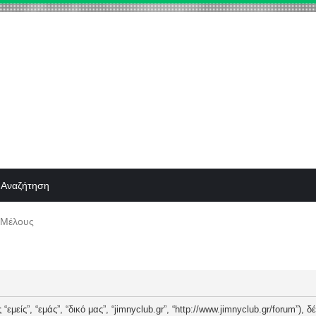
Αναζήτηση
 Μέλους
“εμείς”, “εμάς”, “δικό μας”, “jimnyclub.gr”, “http://www.jimnyclub.gr/forum”),