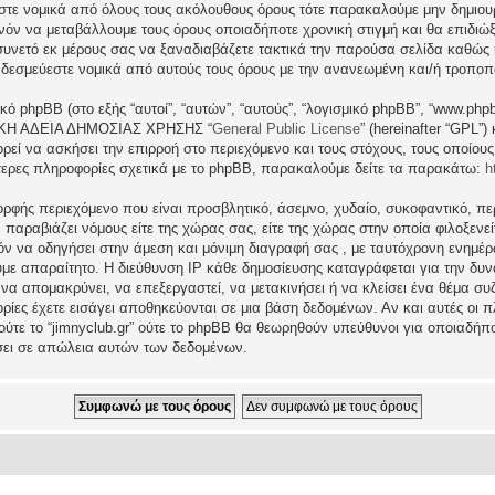
εστε νομικά από όλους τους ακόλουθους όρους τότε παρακαλούμε μην δημιου
θανόν να μεταβάλλουμε τους όρους οποιαδήποτε χρονική στιγμή και θα επιδι
νετό εκ μέρους σας να ξαναδιαβάζετε τακτικά την παρούσα σελίδα καθώς η 
τι δεσμεύεστε νομικά από αυτούς τους όρους με την ανανεωμένη και/ή τροπο
ικό phpBB (στο εξής “αυτοί”, “αυτών”, “αυτούς”, “λογισμικό phpBB”, “www.p
ΓΕΝΙΚΗ ΑΔΕΙΑ ΔΗΜΟΣΙΑΣ ΧΡΗΣΗΣ “
General Public License
” (hereinafter “GPL”
ρεί να ασκήσει την επιρροή στο περιεχόμενο και τους στόχους, τους οποίους
ερες πληροφορίες σχετικά με το phpBB, παρακαλούμε δείτε τα παρακάτω:
h
ρφής περιεχόμενο που είναι προσβλητικό, άσεμνο, χυδαίο, συκοφαντικό, περ
ραβιάζει νόμους είτε της χώρας σας, είτε της χώρας στην οποία φιλοξενείται 
ατόν να οδηγήσει στην άμεση και μόνιμη διαγραφή σας , με ταυτόχρονη ενη
υμε απαραίτητο. Η διεύθυνση IP κάθε δημοσίευσης καταγράφεται για την δ
μα να απομακρύνει, να επεξεργαστεί, να μετακινήσει ή να κλείσει ένα θέμα σ
ρίες έχετε εισάγει αποθηκεύονται σε μια βάση δεδομένων. Αν και αυτές οι
 ούτε το “jimnyclub.gr” ούτε το phpBB θα θεωρηθούν υπεύθυνοι για οποιαδήπ
σει σε απώλεια αυτών των δεδομένων.