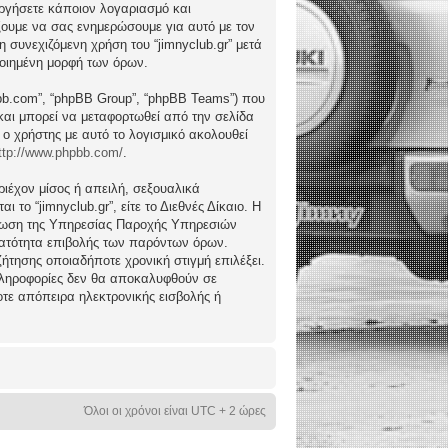
ργήσετε κάποιον λογαριασμό και
ώξουμε να σας ενημερώσουμε για αυτό με τον
συνεχιζόμενη χρήση του “jimnyclub.gr” μετά
ποιημένη μορφή των όρων.
hpbb.com”, “phpBB Group”, “phpBB Teams”) που
) και μπορεί να μεταφορτωθεί από την σελίδα
 ο χρήστης με αυτό το λογισμικό ακολουθεί
ttp://www.phpbb.com/
.
ιέχον μίσος ή απειλή, σεξουαλικά
το “jimnyclub.gr”, είτε το Διεθνές Δίκαιο. Η
μέρωση της Υπηρεσίας Παροχής Υπηρεσιών
υνατότητα επιβολής των παρόντων όρων.
υζήτησης οποιαδήποτε χρονική στιγμή επιλέξει.
 πληροφορίες δεν θα αποκαλυφθούν σε
οτε απόπειρα ηλεκτρονικής εισβολής ή
Όλοι οι χρόνοι είναι UTC + 2 ώρες