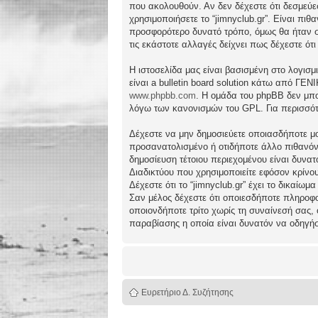
που ακολουθούν. Αν δεν δέχεστε ότι δεσμεύ
χρησιμοποιήσετε το “jimnyclub.gr”. Είναι πι
προσφορότερο δυνατό τρόπο, όμως θα ήταν συ
τις εκάστοτε αλλαγές δείχνει πως δέχεστε ό
Η ιστοσελίδα μας είναι βασισμένη στο λογισμ
είναι a bulletin board solution κάτω από 
www.phpbb.com
. Η ομάδα του phpBB δεν μπο
λόγω των κανονισμών του GPL. Για περισσότ
Δέχεστε να μην δημοσιεύετε οποιασδήποτε μο
προσανατολισμένο ή οτιδήποτε άλλο πιθανόν πα
δημοσίευση τέτοιου περιεχομένου είναι δυν
Διαδικτύου που χρησιμοποιείτε εφόσον κρίνο
Δέχεστε ότι το “jimnyclub.gr” έχει το δικαίω
Σαν μέλος δέχεστε ότι οποιεσδήποτε πληροφο
οποιονδήποτε τρίτο χωρίς τη συναίνεσή σας,
παραβίασης η οποία είναι δυνατόν να οδηγή
Ευρετήριο Δ. Συζήτησης