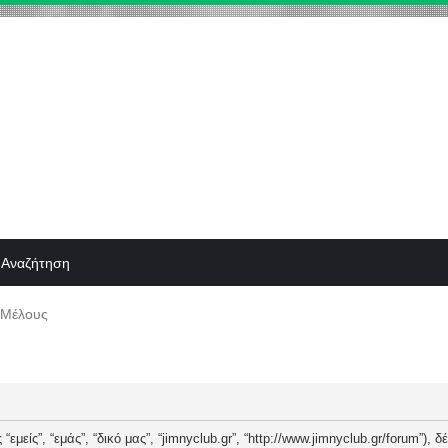
Αναζήτηση
 Μέλους
“εμείς”, “εμάς”, “δικό μας”, “jimnyclub.gr”, “http://www.jimnyclub.gr/forum”),