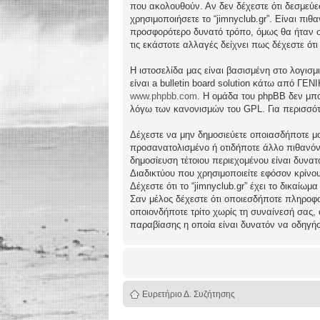
που ακολουθούν. Αν δεν δέχεστε ότι δεσμεύ
χρησιμοποιήσετε το “jimnyclub.gr”. Είναι πι
προσφορότερο δυνατό τρόπο, όμως θα ήταν συ
τις εκάστοτε αλλαγές δείχνει πως δέχεστε ό
Η ιστοσελίδα μας είναι βασισμένη στο λογισμ
είναι a bulletin board solution κάτω από 
www.phpbb.com
. Η ομάδα του phpBB δεν μπο
λόγω των κανονισμών του GPL. Για περισσότ
Δέχεστε να μην δημοσιεύετε οποιασδήποτε μο
προσανατολισμένο ή οτιδήποτε άλλο πιθανόν πα
δημοσίευση τέτοιου περιεχομένου είναι δυν
Διαδικτύου που χρησιμοποιείτε εφόσον κρίνο
Δέχεστε ότι το “jimnyclub.gr” έχει το δικαίω
Σαν μέλος δέχεστε ότι οποιεσδήποτε πληροφο
οποιονδήποτε τρίτο χωρίς τη συναίνεσή σας,
παραβίασης η οποία είναι δυνατόν να οδηγή
Ευρετήριο Δ. Συζήτησης