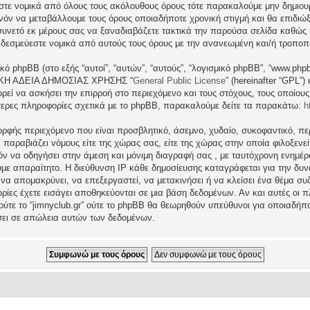
εστε νομικά από όλους τους ακόλουθους όρους τότε παρακαλούμε μην δημιου
θανόν να μεταβάλλουμε τους όρους οποιαδήποτε χρονική στιγμή και θα επιδι
νετό εκ μέρους σας να ξαναδιαβάζετε τακτικά την παρούσα σελίδα καθώς η 
τι δεσμεύεστε νομικά από αυτούς τους όρους με την ανανεωμένη και/ή τροπο
ικό phpBB (στο εξής “αυτοί”, “αυτών”, “αυτούς”, “λογισμικό phpBB”, “www.p
ΓΕΝΙΚΗ ΑΔΕΙΑ ΔΗΜΟΣΙΑΣ ΧΡΗΣΗΣ “
General Public License
” (hereinafter “GPL”
ρεί να ασκήσει την επιρροή στο περιεχόμενο και τους στόχους, τους οποίους
ερες πληροφορίες σχετικά με το phpBB, παρακαλούμε δείτε τα παρακάτω:
h
ρφής περιεχόμενο που είναι προσβλητικό, άσεμνο, χυδαίο, συκοφαντικό, περ
ραβιάζει νόμους είτε της χώρας σας, είτε της χώρας στην οποία φιλοξενείται 
ατόν να οδηγήσει στην άμεση και μόνιμη διαγραφή σας , με ταυτόχρονη ενη
υμε απαραίτητο. Η διεύθυνση IP κάθε δημοσίευσης καταγράφεται για την δ
μα να απομακρύνει, να επεξεργαστεί, να μετακινήσει ή να κλείσει ένα θέμα σ
ρίες έχετε εισάγει αποθηκεύονται σε μια βάση δεδομένων. Αν και αυτές οι
 ούτε το “jimnyclub.gr” ούτε το phpBB θα θεωρηθούν υπεύθυνοι για οποιαδήπ
σει σε απώλεια αυτών των δεδομένων.