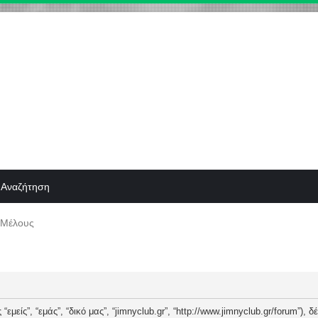
Αναζήτηση
 Μέλους
“εμείς”, “εμάς”, “δικό μας”, “jimnyclub.gr”, “http://www.jimnyclub.gr/forum”),