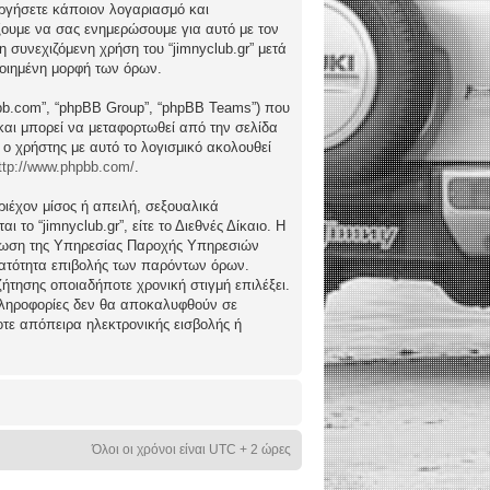
ργήσετε κάποιον λογαριασμό και
ώξουμε να σας ενημερώσουμε για αυτό με τον
συνεχιζόμενη χρήση του “jimnyclub.gr” μετά
ποιημένη μορφή των όρων.
hpbb.com”, “phpBB Group”, “phpBB Teams”) που
) και μπορεί να μεταφορτωθεί από την σελίδα
 ο χρήστης με αυτό το λογισμικό ακολουθεί
ttp://www.phpbb.com/
.
ιέχον μίσος ή απειλή, σεξουαλικά
το “jimnyclub.gr”, είτε το Διεθνές Δίκαιο. Η
μέρωση της Υπηρεσίας Παροχής Υπηρεσιών
υνατότητα επιβολής των παρόντων όρων.
υζήτησης οποιαδήποτε χρονική στιγμή επιλέξει.
 πληροφορίες δεν θα αποκαλυφθούν σε
οτε απόπειρα ηλεκτρονικής εισβολής ή
Όλοι οι χρόνοι είναι UTC + 2 ώρες