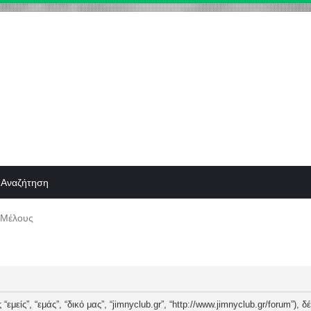
Αναζήτηση
 Μέλους
“εμείς”, “εμάς”, “δικό μας”, “jimnyclub.gr”, “http://www.jimnyclub.gr/forum”),