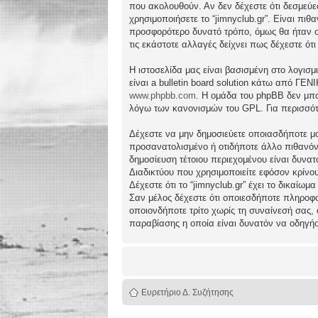
που ακολουθούν. Αν δεν δέχεστε ότι δεσμεύ
χρησιμοποιήσετε το “jimnyclub.gr”. Είναι πι
προσφορότερο δυνατό τρόπο, όμως θα ήταν συ
τις εκάστοτε αλλαγές δείχνει πως δέχεστε ό
Η ιστοσελίδα μας είναι βασισμένη στο λογισμ
είναι a bulletin board solution κάτω από 
www.phpbb.com
. Η ομάδα του phpBB δεν μπο
λόγω των κανονισμών του GPL. Για περισσότ
Δέχεστε να μην δημοσιεύετε οποιασδήποτε μο
προσανατολισμένο ή οτιδήποτε άλλο πιθανόν πα
δημοσίευση τέτοιου περιεχομένου είναι δυν
Διαδικτύου που χρησιμοποιείτε εφόσον κρίνο
Δέχεστε ότι το “jimnyclub.gr” έχει το δικαίω
Σαν μέλος δέχεστε ότι οποιεσδήποτε πληροφο
οποιονδήποτε τρίτο χωρίς τη συναίνεσή σας,
παραβίασης η οποία είναι δυνατόν να οδηγή
Ευρετήριο Δ. Συζήτησης