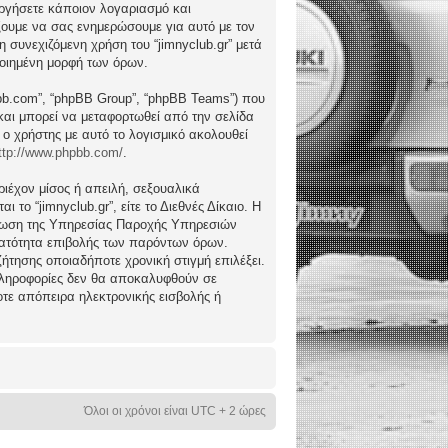
ργήσετε κάποιον λογαριασμό και
ώξουμε να σας ενημερώσουμε για αυτό με τον
συνεχιζόμενη χρήση του “jimnyclub.gr” μετά
ποιημένη μορφή των όρων.
hpbb.com”, “phpBB Group”, “phpBB Teams”) που
) και μπορεί να μεταφορτωθεί από την σελίδα
 ο χρήστης με αυτό το λογισμικό ακολουθεί
ttp://www.phpbb.com/
.
ιέχον μίσος ή απειλή, σεξουαλικά
το “jimnyclub.gr”, είτε το Διεθνές Δίκαιο. Η
μέρωση της Υπηρεσίας Παροχής Υπηρεσιών
υνατότητα επιβολής των παρόντων όρων.
υζήτησης οποιαδήποτε χρονική στιγμή επιλέξει.
 πληροφορίες δεν θα αποκαλυφθούν σε
οτε απόπειρα ηλεκτρονικής εισβολής ή
Όλοι οι χρόνοι είναι UTC + 2 ώρες