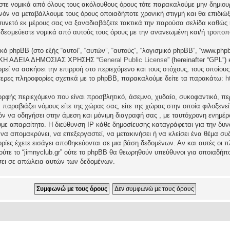
εστε νομικά από όλους τους ακόλουθους όρους τότε παρακαλούμε μην δημιου
θανόν να μεταβάλλουμε τους όρους οποιαδήποτε χρονική στιγμή και θα επιδι
νετό εκ μέρους σας να ξαναδιαβάζετε τακτικά την παρούσα σελίδα καθώς η 
τι δεσμεύεστε νομικά από αυτούς τους όρους με την ανανεωμένη και/ή τροπο
ικό phpBB (στο εξής “αυτοί”, “αυτών”, “αυτούς”, “λογισμικό phpBB”, “www.p
ΓΕΝΙΚΗ ΑΔΕΙΑ ΔΗΜΟΣΙΑΣ ΧΡΗΣΗΣ “
General Public License
” (hereinafter “GPL”
ρεί να ασκήσει την επιρροή στο περιεχόμενο και τους στόχους, τους οποίους
ερες πληροφορίες σχετικά με το phpBB, παρακαλούμε δείτε τα παρακάτω:
h
ρφής περιεχόμενο που είναι προσβλητικό, άσεμνο, χυδαίο, συκοφαντικό, περ
ραβιάζει νόμους είτε της χώρας σας, είτε της χώρας στην οποία φιλοξενείται 
ατόν να οδηγήσει στην άμεση και μόνιμη διαγραφή σας , με ταυτόχρονη ενη
υμε απαραίτητο. Η διεύθυνση IP κάθε δημοσίευσης καταγράφεται για την δ
μα να απομακρύνει, να επεξεργαστεί, να μετακινήσει ή να κλείσει ένα θέμα σ
ρίες έχετε εισάγει αποθηκεύονται σε μια βάση δεδομένων. Αν και αυτές οι
 ούτε το “jimnyclub.gr” ούτε το phpBB θα θεωρηθούν υπεύθυνοι για οποιαδήπ
σει σε απώλεια αυτών των δεδομένων.