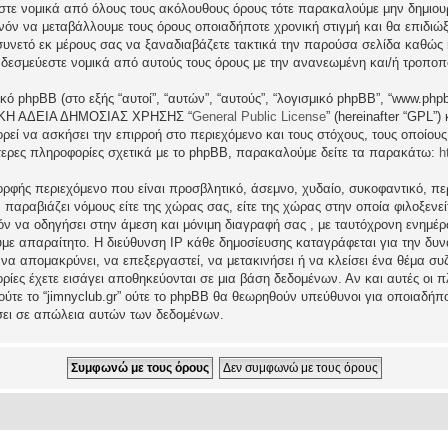
εστε νομικά από όλους τους ακόλουθους όρους τότε παρακαλούμε μην δημιου
θανόν να μεταβάλλουμε τους όρους οποιαδήποτε χρονική στιγμή και θα επιδι
νετό εκ μέρους σας να ξαναδιαβάζετε τακτικά την παρούσα σελίδα καθώς η 
τι δεσμεύεστε νομικά από αυτούς τους όρους με την ανανεωμένη και/ή τροπο
ικό phpBB (στο εξής “αυτοί”, “αυτών”, “αυτούς”, “λογισμικό phpBB”, “www.p
ΓΕΝΙΚΗ ΑΔΕΙΑ ΔΗΜΟΣΙΑΣ ΧΡΗΣΗΣ “
General Public License
” (hereinafter “GPL”
ρεί να ασκήσει την επιρροή στο περιεχόμενο και τους στόχους, τους οποίους
ερες πληροφορίες σχετικά με το phpBB, παρακαλούμε δείτε τα παρακάτω:
h
ρφής περιεχόμενο που είναι προσβλητικό, άσεμνο, χυδαίο, συκοφαντικό, περ
ραβιάζει νόμους είτε της χώρας σας, είτε της χώρας στην οποία φιλοξενείται 
ατόν να οδηγήσει στην άμεση και μόνιμη διαγραφή σας , με ταυτόχρονη ενη
υμε απαραίτητο. Η διεύθυνση IP κάθε δημοσίευσης καταγράφεται για την δ
μα να απομακρύνει, να επεξεργαστεί, να μετακινήσει ή να κλείσει ένα θέμα σ
ρίες έχετε εισάγει αποθηκεύονται σε μια βάση δεδομένων. Αν και αυτές οι
 ούτε το “jimnyclub.gr” ούτε το phpBB θα θεωρηθούν υπεύθυνοι για οποιαδήπ
σει σε απώλεια αυτών των δεδομένων.