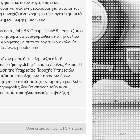
ργήσετε κάποιον λογαριασμό και
ώξουμε να σας ενημερώσουμε για αυτό με τον
συνεχιζόμενη χρήση του “jimnyclub.gr” μετά
ποιημένη μορφή των όρων.
hpbb.com”, “phpBB Group”, “phpBB Teams”) που
) και μπορεί να μεταφορτωθεί από την σελίδα
 ο χρήστης με αυτό το λογισμικό ακολουθεί
ttp://www.phpbb.com/
.
ιέχον μίσος ή απειλή, σεξουαλικά
το “jimnyclub.gr”, είτε το Διεθνές Δίκαιο. Η
μέρωση της Υπηρεσίας Παροχής Υπηρεσιών
υνατότητα επιβολής των παρόντων όρων.
υζήτησης οποιαδήποτε χρονική στιγμή επιλέξει.
 πληροφορίες δεν θα αποκαλυφθούν σε
οτε απόπειρα ηλεκτρονικής εισβολής ή
Όλοι οι χρόνοι είναι UTC + 2 ώρες