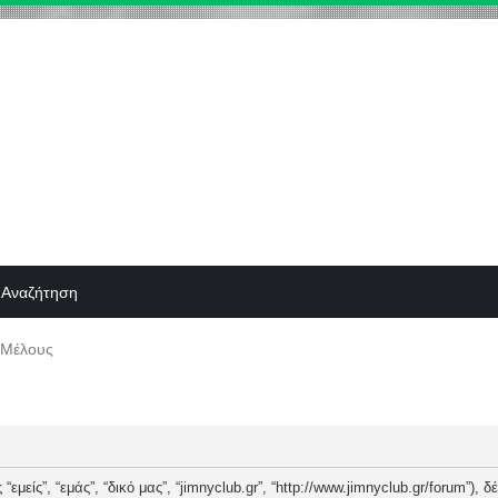
Αναζήτηση
 Μέλους
“εμείς”, “εμάς”, “δικό μας”, “jimnyclub.gr”, “http://www.jimnyclub.gr/forum”),