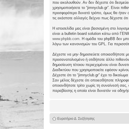
που ακολουθούν. Αν δεν δέχεστε ότι δεσμεύ
χρησιμοποιήσετε το “jimnyclub.gr”. Είναι πι
προσφορότερο δυνατό τρόπο, όμως θα ήταν συ
τις εκάστοτε αλλαγές δείχνει πως δέχεστε ό
Η ιστοσελίδα μας είναι βασισμένη στο λογισμ
είναι a bulletin board solution κάτω από 
www.phpbb.com
. Η ομάδα του phpBB δεν μπο
λόγω των κανονισμών του GPL. Για περισσότ
Δέχεστε να μην δημοσιεύετε οποιασδήποτε μο
προσανατολισμένο ή οτιδήποτε άλλο πιθανόν πα
δημοσίευση τέτοιου περιεχομένου είναι δυν
Διαδικτύου που χρησιμοποιείτε εφόσον κρίνο
Δέχεστε ότι το “jimnyclub.gr” έχει το δικαίω
Σαν μέλος δέχεστε ότι οποιεσδήποτε πληροφο
οποιονδήποτε τρίτο χωρίς τη συναίνεσή σας,
παραβίασης η οποία είναι δυνατόν να οδηγή
Ευρετήριο Δ. Συζήτησης