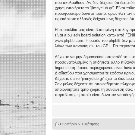
που ακολουθούν. Αν δεν δέχεστε ότι δεσμεύ
χρησιμοποιήσετε το “jimnyclub.gr”. Είναι πι
προσφορότερο δυνατό τρόπο, όμως θα ήταν συ
τις εκάστοτε αλλαγές δείχνει πως δέχεστε ό
Η ιστοσελίδα μας είναι βασισμένη στο λογισμ
είναι a bulletin board solution κάτω από 
www.phpbb.com
. Η ομάδα του phpBB δεν μπο
λόγω των κανονισμών του GPL. Για περισσότ
Δέχεστε να μην δημοσιεύετε οποιασδήποτε μο
προσανατολισμένο ή οτιδήποτε άλλο πιθανόν πα
δημοσίευση τέτοιου περιεχομένου είναι δυν
Διαδικτύου που χρησιμοποιείτε εφόσον κρίνο
Δέχεστε ότι το “jimnyclub.gr” έχει το δικαίω
Σαν μέλος δέχεστε ότι οποιεσδήποτε πληροφο
οποιονδήποτε τρίτο χωρίς τη συναίνεσή σας,
παραβίασης η οποία είναι δυνατόν να οδηγή
Ευρετήριο Δ. Συζήτησης