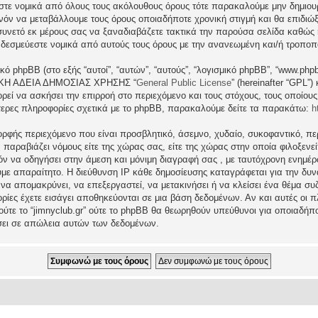
εστε νομικά από όλους τους ακόλουθους όρους τότε παρακαλούμε μην δημιου
θανόν να μεταβάλλουμε τους όρους οποιαδήποτε χρονική στιγμή και θα επιδι
νετό εκ μέρους σας να ξαναδιαβάζετε τακτικά την παρούσα σελίδα καθώς η 
τι δεσμεύεστε νομικά από αυτούς τους όρους με την ανανεωμένη και/ή τροπο
ικό phpBB (στο εξής “αυτοί”, “αυτών”, “αυτούς”, “λογισμικό phpBB”, “www.p
ΓΕΝΙΚΗ ΑΔΕΙΑ ΔΗΜΟΣΙΑΣ ΧΡΗΣΗΣ “
General Public License
” (hereinafter “GPL”
ρεί να ασκήσει την επιρροή στο περιεχόμενο και τους στόχους, τους οποίους
ερες πληροφορίες σχετικά με το phpBB, παρακαλούμε δείτε τα παρακάτω:
h
ρφής περιεχόμενο που είναι προσβλητικό, άσεμνο, χυδαίο, συκοφαντικό, περ
ραβιάζει νόμους είτε της χώρας σας, είτε της χώρας στην οποία φιλοξενείται 
ατόν να οδηγήσει στην άμεση και μόνιμη διαγραφή σας , με ταυτόχρονη ενη
υμε απαραίτητο. Η διεύθυνση IP κάθε δημοσίευσης καταγράφεται για την δ
μα να απομακρύνει, να επεξεργαστεί, να μετακινήσει ή να κλείσει ένα θέμα σ
ρίες έχετε εισάγει αποθηκεύονται σε μια βάση δεδομένων. Αν και αυτές οι
 ούτε το “jimnyclub.gr” ούτε το phpBB θα θεωρηθούν υπεύθυνοι για οποιαδήπ
σει σε απώλεια αυτών των δεδομένων.