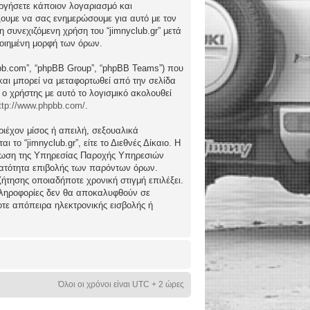
ργήσετε κάποιον λογαριασμό και
ώξουμε να σας ενημερώσουμε για αυτό με τον
συνεχιζόμενη χρήση του “jimnyclub.gr” μετά
ποιημένη μορφή των όρων.
hpbb.com”, “phpBB Group”, “phpBB Teams”) που
) και μπορεί να μεταφορτωθεί από την σελίδα
 ο χρήστης με αυτό το λογισμικό ακολουθεί
ttp://www.phpbb.com/
.
ιέχον μίσος ή απειλή, σεξουαλικά
το “jimnyclub.gr”, είτε το Διεθνές Δίκαιο. Η
μέρωση της Υπηρεσίας Παροχής Υπηρεσιών
υνατότητα επιβολής των παρόντων όρων.
υζήτησης οποιαδήποτε χρονική στιγμή επιλέξει.
 πληροφορίες δεν θα αποκαλυφθούν σε
οτε απόπειρα ηλεκτρονικής εισβολής ή
Όλοι οι χρόνοι είναι UTC + 2 ώρες