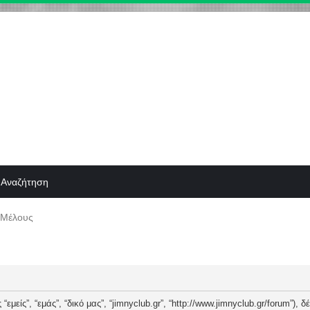
Αναζήτηση
 Μέλους
“εμείς”, “εμάς”, “δικό μας”, “jimnyclub.gr”, “http://www.jimnyclub.gr/forum”),