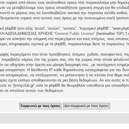
εστε νομικά από όλους τους ακόλουθους όρους τότε παρακαλούμε μην δημιου
θανόν να μεταβάλλουμε τους όρους οποιαδήποτε χρονική στιγμή και θα επιδι
νετό εκ μέρους σας να ξαναδιαβάζετε τακτικά την παρούσα σελίδα καθώς η 
τι δεσμεύεστε νομικά από αυτούς τους όρους με την ανανεωμένη και/ή τροπο
ικό phpBB (στο εξής “αυτοί”, “αυτών”, “αυτούς”, “λογισμικό phpBB”, “www.p
ΓΕΝΙΚΗ ΑΔΕΙΑ ΔΗΜΟΣΙΑΣ ΧΡΗΣΗΣ “
General Public License
” (hereinafter “GPL”
ρεί να ασκήσει την επιρροή στο περιεχόμενο και τους στόχους, τους οποίους
ερες πληροφορίες σχετικά με το phpBB, παρακαλούμε δείτε τα παρακάτω:
h
ρφής περιεχόμενο που είναι προσβλητικό, άσεμνο, χυδαίο, συκοφαντικό, περ
ραβιάζει νόμους είτε της χώρας σας, είτε της χώρας στην οποία φιλοξενείται 
ατόν να οδηγήσει στην άμεση και μόνιμη διαγραφή σας , με ταυτόχρονη ενη
υμε απαραίτητο. Η διεύθυνση IP κάθε δημοσίευσης καταγράφεται για την δ
μα να απομακρύνει, να επεξεργαστεί, να μετακινήσει ή να κλείσει ένα θέμα σ
ρίες έχετε εισάγει αποθηκεύονται σε μια βάση δεδομένων. Αν και αυτές οι
 ούτε το “jimnyclub.gr” ούτε το phpBB θα θεωρηθούν υπεύθυνοι για οποιαδήπ
σει σε απώλεια αυτών των δεδομένων.