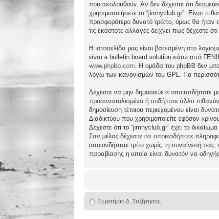
που ακολουθούν. Αν δεν δέχεστε ότι δεσμεύ
χρησιμοποιήσετε το “jimnyclub.gr”. Είναι πι
προσφορότερο δυνατό τρόπο, όμως θα ήταν συ
τις εκάστοτε αλλαγές δείχνει πως δέχεστε ό
Η ιστοσελίδα μας είναι βασισμένη στο λογισμ
είναι a bulletin board solution κάτω από 
www.phpbb.com
. Η ομάδα του phpBB δεν μπο
λόγω των κανονισμών του GPL. Για περισσότ
Δέχεστε να μην δημοσιεύετε οποιασδήποτε μο
προσανατολισμένο ή οτιδήποτε άλλο πιθανόν πα
δημοσίευση τέτοιου περιεχομένου είναι δυν
Διαδικτύου που χρησιμοποιείτε εφόσον κρίνο
Δέχεστε ότι το “jimnyclub.gr” έχει το δικαίω
Σαν μέλος δέχεστε ότι οποιεσδήποτε πληροφο
οποιονδήποτε τρίτο χωρίς τη συναίνεσή σας,
παραβίασης η οποία είναι δυνατόν να οδηγή
Ευρετήριο Δ. Συζήτησης