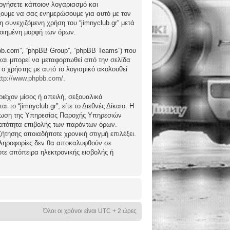
ργήσετε κάποιον λογαριασμό και
ώξουμε να σας ενημερώσουμε για αυτό με τον
συνεχιζόμενη χρήση του “jimnyclub.gr” μετά
ποιημένη μορφή των όρων.
hpbb.com”, “phpBB Group”, “phpBB Teams”) που
) και μπορεί να μεταφορτωθεί από την σελίδα
 ο χρήστης με αυτό το λογισμικό ακολουθεί
ttp://www.phpbb.com/
.
ιέχον μίσος ή απειλή, σεξουαλικά
το “jimnyclub.gr”, είτε το Διεθνές Δίκαιο. Η
μέρωση της Υπηρεσίας Παροχής Υπηρεσιών
υνατότητα επιβολής των παρόντων όρων.
υζήτησης οποιαδήποτε χρονική στιγμή επιλέξει.
 πληροφορίες δεν θα αποκαλυφθούν σε
οτε απόπειρα ηλεκτρονικής εισβολής ή
Όλοι οι χρόνοι είναι UTC + 2 ώρες