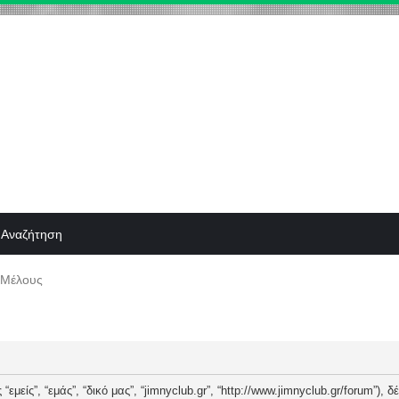
Αναζήτηση
 Μέλους
“εμείς”, “εμάς”, “δικό μας”, “jimnyclub.gr”, “http://www.jimnyclub.gr/forum”),