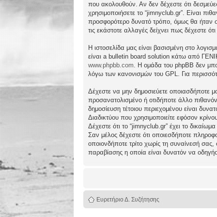
που ακολουθούν. Αν δεν δέχεστε ότι δεσμεύ
χρησιμοποιήσετε το “jimnyclub.gr”. Είναι πι
προσφορότερο δυνατό τρόπο, όμως θα ήταν συ
τις εκάστοτε αλλαγές δείχνει πως δέχεστε ό
Η ιστοσελίδα μας είναι βασισμένη στο λογισμ
είναι a bulletin board solution κάτω από 
www.phpbb.com
. Η ομάδα του phpBB δεν μπο
λόγω των κανονισμών του GPL. Για περισσότ
Δέχεστε να μην δημοσιεύετε οποιασδήποτε μο
προσανατολισμένο ή οτιδήποτε άλλο πιθανόν πα
δημοσίευση τέτοιου περιεχομένου είναι δυν
Διαδικτύου που χρησιμοποιείτε εφόσον κρίνο
Δέχεστε ότι το “jimnyclub.gr” έχει το δικαίω
Σαν μέλος δέχεστε ότι οποιεσδήποτε πληροφο
οποιονδήποτε τρίτο χωρίς τη συναίνεσή σας,
παραβίασης η οποία είναι δυνατόν να οδηγή
Ευρετήριο Δ. Συζήτησης