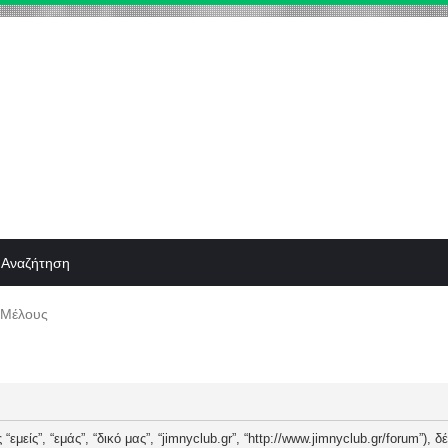
Αναζήτηση
 Μέλους
“εμείς”, “εμάς”, “δικό μας”, “jimnyclub.gr”, “http://www.jimnyclub.gr/forum”),