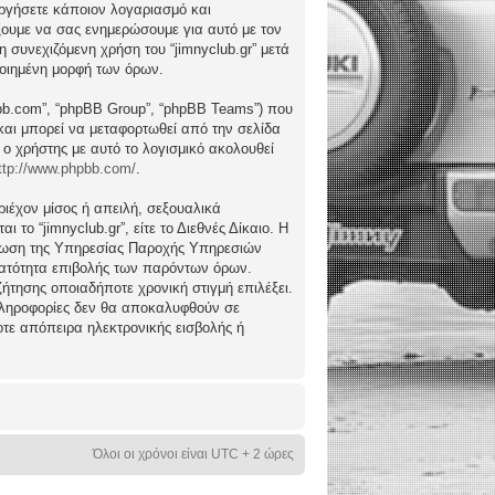
ργήσετε κάποιον λογαριασμό και
ώξουμε να σας ενημερώσουμε για αυτό με τον
συνεχιζόμενη χρήση του “jimnyclub.gr” μετά
ποιημένη μορφή των όρων.
hpbb.com”, “phpBB Group”, “phpBB Teams”) που
) και μπορεί να μεταφορτωθεί από την σελίδα
 ο χρήστης με αυτό το λογισμικό ακολουθεί
ttp://www.phpbb.com/
.
ιέχον μίσος ή απειλή, σεξουαλικά
το “jimnyclub.gr”, είτε το Διεθνές Δίκαιο. Η
μέρωση της Υπηρεσίας Παροχής Υπηρεσιών
υνατότητα επιβολής των παρόντων όρων.
υζήτησης οποιαδήποτε χρονική στιγμή επιλέξει.
 πληροφορίες δεν θα αποκαλυφθούν σε
οτε απόπειρα ηλεκτρονικής εισβολής ή
Όλοι οι χρόνοι είναι UTC + 2 ώρες