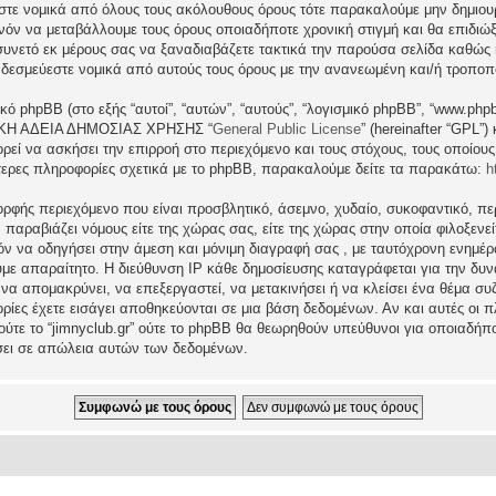
εστε νομικά από όλους τους ακόλουθους όρους τότε παρακαλούμε μην δημιου
θανόν να μεταβάλλουμε τους όρους οποιαδήποτε χρονική στιγμή και θα επιδι
νετό εκ μέρους σας να ξαναδιαβάζετε τακτικά την παρούσα σελίδα καθώς η 
τι δεσμεύεστε νομικά από αυτούς τους όρους με την ανανεωμένη και/ή τροπο
ικό phpBB (στο εξής “αυτοί”, “αυτών”, “αυτούς”, “λογισμικό phpBB”, “www.p
ΓΕΝΙΚΗ ΑΔΕΙΑ ΔΗΜΟΣΙΑΣ ΧΡΗΣΗΣ “
General Public License
” (hereinafter “GPL”
ρεί να ασκήσει την επιρροή στο περιεχόμενο και τους στόχους, τους οποίους
ερες πληροφορίες σχετικά με το phpBB, παρακαλούμε δείτε τα παρακάτω:
h
ρφής περιεχόμενο που είναι προσβλητικό, άσεμνο, χυδαίο, συκοφαντικό, περ
ραβιάζει νόμους είτε της χώρας σας, είτε της χώρας στην οποία φιλοξενείται 
ατόν να οδηγήσει στην άμεση και μόνιμη διαγραφή σας , με ταυτόχρονη ενη
υμε απαραίτητο. Η διεύθυνση IP κάθε δημοσίευσης καταγράφεται για την δ
μα να απομακρύνει, να επεξεργαστεί, να μετακινήσει ή να κλείσει ένα θέμα σ
ρίες έχετε εισάγει αποθηκεύονται σε μια βάση δεδομένων. Αν και αυτές οι
 ούτε το “jimnyclub.gr” ούτε το phpBB θα θεωρηθούν υπεύθυνοι για οποιαδήπ
σει σε απώλεια αυτών των δεδομένων.