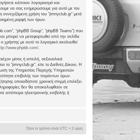
ργήσετε κάποιον λογαριασμό και
ώξουμε να σας ενημερώσουμε για αυτό με τον
συνεχιζόμενη χρήση του “jimnyclub.gr” μετά
ποιημένη μορφή των όρων.
hpbb.com”, “phpBB Group”, “phpBB Teams”) που
) και μπορεί να μεταφορτωθεί από την σελίδα
 ο χρήστης με αυτό το λογισμικό ακολουθεί
ttp://www.phpbb.com/
.
ιέχον μίσος ή απειλή, σεξουαλικά
το “jimnyclub.gr”, είτε το Διεθνές Δίκαιο. Η
μέρωση της Υπηρεσίας Παροχής Υπηρεσιών
υνατότητα επιβολής των παρόντων όρων.
υζήτησης οποιαδήποτε χρονική στιγμή επιλέξει.
 πληροφορίες δεν θα αποκαλυφθούν σε
οτε απόπειρα ηλεκτρονικής εισβολής ή
Όλοι οι χρόνοι είναι UTC + 2 ώρες