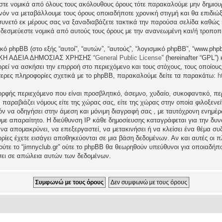
εστε νομικά από όλους τους ακόλουθους όρους τότε παρακαλούμε μην δημιου
θανόν να μεταβάλλουμε τους όρους οποιαδήποτε χρονική στιγμή και θα επιδι
νετό εκ μέρους σας να ξαναδιαβάζετε τακτικά την παρούσα σελίδα καθώς η 
τι δεσμεύεστε νομικά από αυτούς τους όρους με την ανανεωμένη και/ή τροπο
ικό phpBB (στο εξής “αυτοί”, “αυτών”, “αυτούς”, “λογισμικό phpBB”, “www.p
ΓΕΝΙΚΗ ΑΔΕΙΑ ΔΗΜΟΣΙΑΣ ΧΡΗΣΗΣ “
General Public License
” (hereinafter “GPL”
ρεί να ασκήσει την επιρροή στο περιεχόμενο και τους στόχους, τους οποίους
ερες πληροφορίες σχετικά με το phpBB, παρακαλούμε δείτε τα παρακάτω:
h
ρφής περιεχόμενο που είναι προσβλητικό, άσεμνο, χυδαίο, συκοφαντικό, περ
ραβιάζει νόμους είτε της χώρας σας, είτε της χώρας στην οποία φιλοξενείται 
ατόν να οδηγήσει στην άμεση και μόνιμη διαγραφή σας , με ταυτόχρονη ενη
υμε απαραίτητο. Η διεύθυνση IP κάθε δημοσίευσης καταγράφεται για την δ
μα να απομακρύνει, να επεξεργαστεί, να μετακινήσει ή να κλείσει ένα θέμα σ
ρίες έχετε εισάγει αποθηκεύονται σε μια βάση δεδομένων. Αν και αυτές οι
 ούτε το “jimnyclub.gr” ούτε το phpBB θα θεωρηθούν υπεύθυνοι για οποιαδήπ
σει σε απώλεια αυτών των δεδομένων.