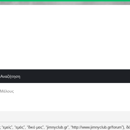
Αναζήτηση
 Μέλους
“εμείς”, “εμάς”, “δικό μας”, “jimnyclub.gr”, “http://www.jimnyclub.gr/forum”),