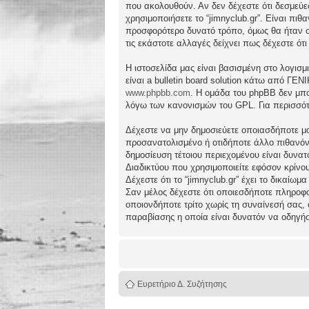
που ακολουθούν. Αν δεν δέχεστε ότι δεσμεύ
χρησιμοποιήσετε το “jimnyclub.gr”. Είναι πι
προσφορότερο δυνατό τρόπο, όμως θα ήταν συ
τις εκάστοτε αλλαγές δείχνει πως δέχεστε ό
Η ιστοσελίδα μας είναι βασισμένη στο λογισμ
είναι a bulletin board solution κάτω από 
www.phpbb.com
. Η ομάδα του phpBB δεν μπο
λόγω των κανονισμών του GPL. Για περισσότ
Δέχεστε να μην δημοσιεύετε οποιασδήποτε μο
προσανατολισμένο ή οτιδήποτε άλλο πιθανόν πα
δημοσίευση τέτοιου περιεχομένου είναι δυν
Διαδικτύου που χρησιμοποιείτε εφόσον κρίνο
Δέχεστε ότι το “jimnyclub.gr” έχει το δικαίω
Σαν μέλος δέχεστε ότι οποιεσδήποτε πληροφο
οποιονδήποτε τρίτο χωρίς τη συναίνεσή σας,
παραβίασης η οποία είναι δυνατόν να οδηγή
Ευρετήριο Δ. Συζήτησης