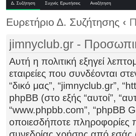
Δ. Συζήτηση
Συχνές Ερωτήσεις
Αναζήτηση
Ευρετήριο Δ. Συζήτησης
‹
Π
jimnyclub.gr - Προσωπ
Αυτή η πολιτική εξηγεί λεπτο
εταιρείες που συνδέονται στεν
“δικό μας”, “jimnyclub.gr”, “h
phpBB (στο εξής “αυτοί”, “αυ
“www.phpbb.com”, “phpBB G
οποιεσδήποτε πληροφορίες π
συνεδρίας χρήσης από εσάς (