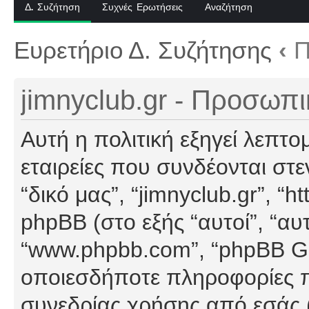
Δ. Συζήτηση
Συχνές Ερωτήσεις
Αναζήτηση
Ευρετήριο Δ. Συζήτησης
‹
Π
jimnyclub.gr - Προσωπ
Αυτή η πολιτική εξηγεί λεπτο
εταιρείες που συνδέονται στεν
“δικό μας”, “jimnyclub.gr”, “h
phpBB (στο εξής “αυτοί”, “αυ
“www.phpbb.com”, “phpBB G
οποιεσδήποτε πληροφορίες π
συνεδρίας χρήσης από εσάς (