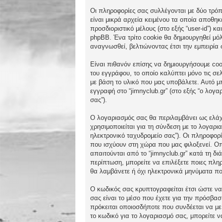
Οι πληροφορίες σας συλλέγονται με δύο τρόπο
είναι μικρά αρχεία κειμένου τα οποία αποθη
προσδιοριστικό μέλους (στο εξής “user-id”) 
phpBB. Ένα τρίτο cookie θα δημιουργηθεί μόλ
αναγνωσθεί, βελτιώνοντας έτσι την εμπειρία 
Είναι πιθανόν επίσης να δημιουργήσουμε cook
του εγγράφου, το οποίο καλύπτει μόνο τις σε
με βάση το υλικό που μας υποβάλετε. Αυτό μπ
εγγραφή στο “jimnyclub.gr” (στο εξής “ο λογ
σας”).
Ο λογαριασμός σας θα περιλαμβάνει ως ελάχι
χρησιμοποιείται για τη σύνδεση με το λογαρι
ηλεκτρονικό ταχυδρομείο σας”). Οι πληροφορ
που ισχύουν στη χώρα που μας φιλοξενεί. Οπ
απαιτούνται από το “jimnyclub.gr” κατά τη δι
περίπτωση, μπορείτε να επιλέξετε ποιες πλη
θα λαμβάνετε ή όχι ηλεκτρονικά μηνύματα π
Ο κωδικός σας κρυπτογραφείται έτσι ώστε να 
σας είναι το μέσο που έχετε για την πρόσβα
πρόκειται οποιοσδήποτε που συνδέεται να με 
το κωδικό για το λογαριασμό σας, μπορείτε 