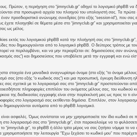
υς. Πρώτον, η περιήγηση στο “jimnyclub.gr” οδηγεί το λογισμικό phpBB να 
κεύονται στα προσωρινά αρχεία του πλοηγού του υπολογιστή σας. Τα πρώτα
και έναν προσδιοριστικό ανώνυμης συνεδρίας (στο εξής “session-id”), που σα
ις έχετε πλοηγηθεί σε θέματα μέσα στο “jimnyclub.gr” και χρησιμοποιείται γ
σας ως μέλος.
ies εκτός του λογισμικού phpBB κατά την πλοήγησή σας στο “jimnyclub.gr”,
λίδες που δημιουργούνται από το λογισμικό phpBB. Ο δεύτερος τρόπος με τον
ορεί να περιλαμβάνει, και να μην περιορίζεται σε: δημοσιεύσεις σαν ανώνυμ
αριασμός σας”) και δημοσιεύσεις που υποβάλετε μετά την εγγραφή και ενώ είστ
στα στοιχεία ένα μοναδικά αναγνωρίσιμο όνομα (στο εξής “το όνομα μέλου
ασμό σας (στο εξής “ο κωδικός σας”) και μια προσωπική, έγκυρη διεύθυνση ηλ
ίες σας σχετικά με το λογαριασμό σας στο “jimnyclub.gr” προστατεύονται α
οιεσδήποτε πληροφορίες επιπλέον του ονόματος μέλους σας, του κωδικού κ
άρκεια της διαδικασίας εγγραφής είναι στην παρέκκλισή μας ως προς το τι είν
ροφορίες στο λογαριασμό σας εκτίθενται δημόσια. Επιπλέον, στον λογαριασμό
ου δημιουργούνται αυτόματα από το phpBB λογισμικό.
είναι ασφαλές. Όμως συνίσταται να μην χρησιμοποιείτε τον ίδιο κωδικό σε π
ση στο λογαριασμό σας στο “jimnyclub.gr”, έτσι παρακαλούμε να το φυλάσσε
το “jimnyclub.gr”, το phpBB ή άλλο τρίτο μέρος να σας ζητήσει νόμιμα το ν
να χρησιμοποιήσετε την λειτουργία “Έχω ξεχάσει το κωδικό μου” που παρέχετ