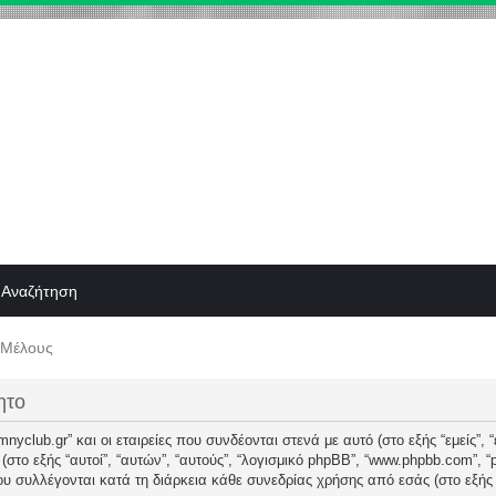
Αναζήτηση
 Μέλους
ητο
yclub.gr” και οι εταιρείες που συνδέονται στενά με αυτό (στο εξής “εμείς”, “εμ
B (στο εξής “αυτοί”, “αυτών”, “αυτούς”, “λογισμικό phpBB”, “www.phpbb.com”,
 συλλέγονται κατά τη διάρκεια κάθε συνεδρίας χρήσης από εσάς (στο εξής “