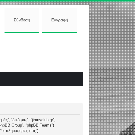
Σύνδεση
Εγγραφή
άς”, “δικό μας”, “jimnyclub.gr”,
 “phpBB Group”, “phpBB Teams”)
οι πληροφορίες σας”).