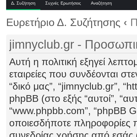
Δ. Συζήτηση
Συχνές Ερωτήσεις
Αναζήτηση
Ευρετήριο Δ. Συζήτησης
‹
Π
jimnyclub.gr - Προσωπ
Αυτή η πολιτική εξηγεί λεπτο
εταιρείες που συνδέονται στεν
“δικό μας”, “jimnyclub.gr”, “h
phpBB (στο εξής “αυτοί”, “αυ
“www.phpbb.com”, “phpBB G
οποιεσδήποτε πληροφορίες π
συνεδρίας χρήσης από εσάς (