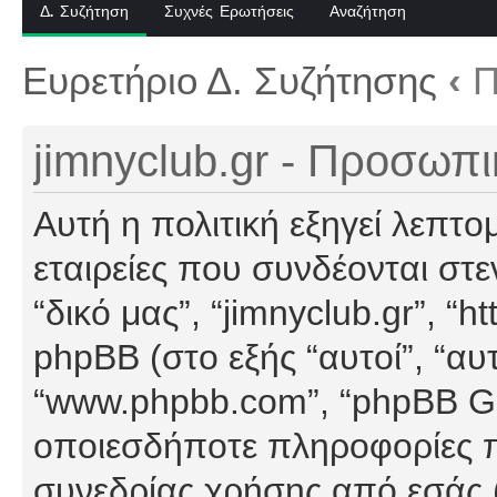
Δ. Συζήτηση
Συχνές Ερωτήσεις
Αναζήτηση
Ευρετήριο Δ. Συζήτησης
‹
Π
jimnyclub.gr - Προσωπ
Αυτή η πολιτική εξηγεί λεπτο
εταιρείες που συνδέονται στεν
“δικό μας”, “jimnyclub.gr”, “h
phpBB (στο εξής “αυτοί”, “αυ
“www.phpbb.com”, “phpBB G
οποιεσδήποτε πληροφορίες π
συνεδρίας χρήσης από εσάς (