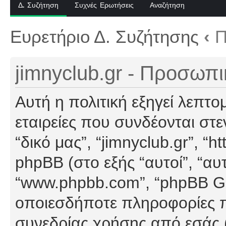
Δ. Συζήτηση
Συχνές Ερωτήσεις
Αναζήτηση
Ευρετήριο Δ. Συζήτησης
‹
Π
jimnyclub.gr - Προσωπ
Αυτή η πολιτική εξηγεί λεπτο
εταιρείες που συνδέονται στεν
“δικό μας”, “jimnyclub.gr”, “h
phpBB (στο εξής “αυτοί”, “αυ
“www.phpbb.com”, “phpBB G
οποιεσδήποτε πληροφορίες π
συνεδρίας χρήσης από εσάς (