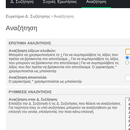
Δ. Συζήτηση
Συχνές Ερωτήσεις
Αναζήτηση
Ευρετήριο Δ. Συζήτησης
‹
Αναζήτηση
Αναζήτηση
ΕΡΏΤΗΜΑ ΑΝΑΖΉΤΗΣΗΣ
Αναζήτηση λέξεων κλειδιών:
Μπορείτε να χρησιμοποιήσετε το
+
Για να συμπεριλάβετε τις λέξεις που
πρέπει να βρίσκονται στο αποτέλεσμα,
-
Για να συμπεριλάβετε τις λέξεις
που μπορούν να βρίσκονται στο αποτέλεσμα
|
Για να συμπεριλάβετε τις
λέξεις που δεν πρέπει να βρίσκονται στο αποτέλεσμα. Ο χαρακτήρας *
χρησιμοποιείται ως μπαλαντέρ
Αναζήτηση αποστολέα:
Ο χαρακτήρας * χρησιμοποιείται ως μπαλαντέρ
ΡΥΘΜΊΣΕΙΣ ΑΝΑΖΉΤΗΣΗΣ
Αναζήτηση στην Δ. Συζήτηση:
Επιλέξτε την Δ. Συζήτηση ή τις Δ. Συζητήσεις που θέλετε να αναζητήσετε.
Για ταχύτητα όλες οι υπό-συζητήσεις μπορούν να αναζητηθούν με την
επιλογή του γονέα, επιλέγοντας την ποιο κάτω επιλογή.