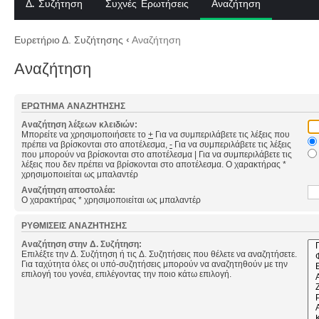
Δ. Συζήτηση
Συχνές Ερωτήσεις
Αναζήτηση
Ευρετήριο Δ. Συζήτησης
‹
Αναζήτηση
Αναζήτηση
ΕΡΏΤΗΜΑ ΑΝΑΖΉΤΗΣΗΣ
Αναζήτηση λέξεων κλειδιών:
Μπορείτε να χρησιμοποιήσετε το
+
Για να συμπεριλάβετε τις λέξεις που
πρέπει να βρίσκονται στο αποτέλεσμα,
-
Για να συμπεριλάβετε τις λέξεις
που μπορούν να βρίσκονται στο αποτέλεσμα
|
Για να συμπεριλάβετε τις
λέξεις που δεν πρέπει να βρίσκονται στο αποτέλεσμα. Ο χαρακτήρας *
χρησιμοποιείται ως μπαλαντέρ
Αναζήτηση αποστολέα:
Ο χαρακτήρας * χρησιμοποιείται ως μπαλαντέρ
ΡΥΘΜΊΣΕΙΣ ΑΝΑΖΉΤΗΣΗΣ
Αναζήτηση στην Δ. Συζήτηση:
Επιλέξτε την Δ. Συζήτηση ή τις Δ. Συζητήσεις που θέλετε να αναζητήσετε.
Για ταχύτητα όλες οι υπό-συζητήσεις μπορούν να αναζητηθούν με την
επιλογή του γονέα, επιλέγοντας την ποιο κάτω επιλογή.