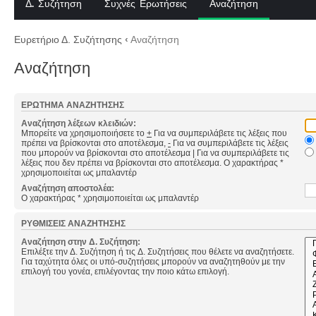
Δ. Συζήτηση
Συχνές Ερωτήσεις
Αναζήτηση
Ευρετήριο Δ. Συζήτησης
‹
Αναζήτηση
Αναζήτηση
ΕΡΏΤΗΜΑ ΑΝΑΖΉΤΗΣΗΣ
Αναζήτηση λέξεων κλειδιών:
Μπορείτε να χρησιμοποιήσετε το
+
Για να συμπεριλάβετε τις λέξεις που
πρέπει να βρίσκονται στο αποτέλεσμα,
-
Για να συμπεριλάβετε τις λέξεις
που μπορούν να βρίσκονται στο αποτέλεσμα
|
Για να συμπεριλάβετε τις
λέξεις που δεν πρέπει να βρίσκονται στο αποτέλεσμα. Ο χαρακτήρας *
χρησιμοποιείται ως μπαλαντέρ
Αναζήτηση αποστολέα:
Ο χαρακτήρας * χρησιμοποιείται ως μπαλαντέρ
ΡΥΘΜΊΣΕΙΣ ΑΝΑΖΉΤΗΣΗΣ
Αναζήτηση στην Δ. Συζήτηση:
Επιλέξτε την Δ. Συζήτηση ή τις Δ. Συζητήσεις που θέλετε να αναζητήσετε.
Για ταχύτητα όλες οι υπό-συζητήσεις μπορούν να αναζητηθούν με την
επιλογή του γονέα, επιλέγοντας την ποιο κάτω επιλογή.