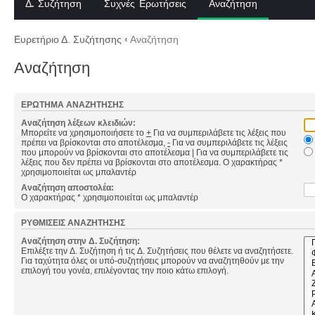
Δ. Συζήτηση
Συχνές Ερωτήσεις
Αναζήτηση
Ευρετήριο Δ. Συζήτησης
‹
Αναζήτηση
Αναζήτηση
ΕΡΏΤΗΜΑ ΑΝΑΖΉΤΗΣΗΣ
Αναζήτηση λέξεων κλειδιών:
Μπορείτε να χρησιμοποιήσετε το
+
Για να συμπεριλάβετε τις λέξεις που
πρέπει να βρίσκονται στο αποτέλεσμα,
-
Για να συμπεριλάβετε τις λέξεις
που μπορούν να βρίσκονται στο αποτέλεσμα
|
Για να συμπεριλάβετε τις
λέξεις που δεν πρέπει να βρίσκονται στο αποτέλεσμα. Ο χαρακτήρας *
χρησιμοποιείται ως μπαλαντέρ
Αναζήτηση αποστολέα:
Ο χαρακτήρας * χρησιμοποιείται ως μπαλαντέρ
ΡΥΘΜΊΣΕΙΣ ΑΝΑΖΉΤΗΣΗΣ
Αναζήτηση στην Δ. Συζήτηση:
Επιλέξτε την Δ. Συζήτηση ή τις Δ. Συζητήσεις που θέλετε να αναζητήσετε.
Για ταχύτητα όλες οι υπό-συζητήσεις μπορούν να αναζητηθούν με την
επιλογή του γονέα, επιλέγοντας την ποιο κάτω επιλογή.