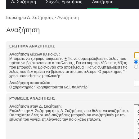
Δ. Συζήτηση
Συχνές Ερωτήσεις
Αναζήτηση
Ευρετήριο Δ. Συζήτησης
‹
Αναζήτηση
Αναζήτηση
ΕΡΏΤΗΜΑ ΑΝΑΖΉΤΗΣΗΣ
Αναζήτηση λέξεων κλειδιών:
Μπορείτε να χρησιμοποιήσετε το
+
Για να συμπεριλάβετε τις λέξεις που
πρέπει να βρίσκονται στο αποτέλεσμα,
-
Για να συμπεριλάβετε τις λέξεις
που μπορούν να βρίσκονται στο αποτέλεσμα
|
Για να συμπεριλάβετε τις
λέξεις που δεν πρέπει να βρίσκονται στο αποτέλεσμα. Ο χαρακτήρας *
χρησιμοποιείται ως μπαλαντέρ
Αναζήτηση αποστολέα:
Ο χαρακτήρας * χρησιμοποιείται ως μπαλαντέρ
ΡΥΘΜΊΣΕΙΣ ΑΝΑΖΉΤΗΣΗΣ
Αναζήτηση στην Δ. Συζήτηση:
Επιλέξτε την Δ. Συζήτηση ή τις Δ. Συζητήσεις που θέλετε να αναζητήσετε.
Για ταχύτητα όλες οι υπό-συζητήσεις μπορούν να αναζητηθούν με την
επιλογή του γονέα, επιλέγοντας την ποιο κάτω επιλογή.