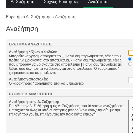
Δ. Συζήτηση
Συχνές Ερωτήσεις
Αναζήτηση
Ευρετήριο Δ. Συζήτησης
‹
Αναζήτηση
Αναζήτηση
ΕΡΏΤΗΜΑ ΑΝΑΖΉΤΗΣΗΣ
Αναζήτηση λέξεων κλειδιών:
Μπορείτε να χρησιμοποιήσετε το
+
Για να συμπεριλάβετε τις λέξεις που
πρέπει να βρίσκονται στο αποτέλεσμα,
-
Για να συμπεριλάβετε τις λέξεις
που μπορούν να βρίσκονται στο αποτέλεσμα
|
Για να συμπεριλάβετε τις
λέξεις που δεν πρέπει να βρίσκονται στο αποτέλεσμα. Ο χαρακτήρας *
χρησιμοποιείται ως μπαλαντέρ
Αναζήτηση αποστολέα:
Ο χαρακτήρας * χρησιμοποιείται ως μπαλαντέρ
ΡΥΘΜΊΣΕΙΣ ΑΝΑΖΉΤΗΣΗΣ
Αναζήτηση στην Δ. Συζήτηση:
Επιλέξτε την Δ. Συζήτηση ή τις Δ. Συζητήσεις που θέλετε να αναζητήσετε.
Για ταχύτητα όλες οι υπό-συζητήσεις μπορούν να αναζητηθούν με την
επιλογή του γονέα, επιλέγοντας την ποιο κάτω επιλογή.