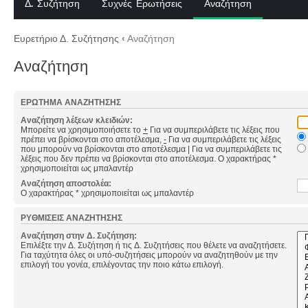
Δ. Συζήτηση
Συχνές Ερωτήσεις
Αναζήτηση
Ευρετήριο Δ. Συζήτησης
‹
Αναζήτηση
Αναζήτηση
ΕΡΏΤΗΜΑ ΑΝΑΖΉΤΗΣΗΣ
Αναζήτηση λέξεων κλειδιών:
Μπορείτε να χρησιμοποιήσετε το
+
Για να συμπεριλάβετε τις λέξεις που
πρέπει να βρίσκονται στο αποτέλεσμα,
-
Για να συμπεριλάβετε τις λέξεις
που μπορούν να βρίσκονται στο αποτέλεσμα
|
Για να συμπεριλάβετε τις
λέξεις που δεν πρέπει να βρίσκονται στο αποτέλεσμα. Ο χαρακτήρας *
χρησιμοποιείται ως μπαλαντέρ
Αναζήτηση αποστολέα:
Ο χαρακτήρας * χρησιμοποιείται ως μπαλαντέρ
ΡΥΘΜΊΣΕΙΣ ΑΝΑΖΉΤΗΣΗΣ
Αναζήτηση στην Δ. Συζήτηση:
Επιλέξτε την Δ. Συζήτηση ή τις Δ. Συζητήσεις που θέλετε να αναζητήσετε.
Για ταχύτητα όλες οι υπό-συζητήσεις μπορούν να αναζητηθούν με την
επιλογή του γονέα, επιλέγοντας την ποιο κάτω επιλογή.