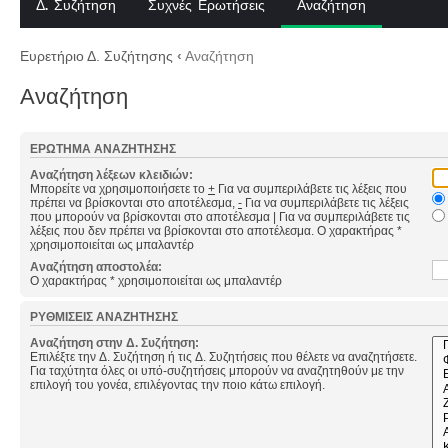
Δ. Συζήτηση
Συχνές Ερωτήσεις
Αναζήτηση
Ευρετήριο Δ. Συζήτησης
‹
Αναζήτηση
Αναζήτηση
ΕΡΏΤΗΜΑ ΑΝΑΖΉΤΗΣΗΣ
Αναζήτηση λέξεων κλειδιών:
Μπορείτε να χρησιμοποιήσετε το
+
Για να συμπεριλάβετε τις λέξεις που
πρέπει να βρίσκονται στο αποτέλεσμα,
-
Για να συμπεριλάβετε τις λέξεις
που μπορούν να βρίσκονται στο αποτέλεσμα
|
Για να συμπεριλάβετε τις
λέξεις που δεν πρέπει να βρίσκονται στο αποτέλεσμα. Ο χαρακτήρας *
χρησιμοποιείται ως μπαλαντέρ
Αναζήτηση αποστολέα:
Ο χαρακτήρας * χρησιμοποιείται ως μπαλαντέρ
ΡΥΘΜΊΣΕΙΣ ΑΝΑΖΉΤΗΣΗΣ
Αναζήτηση στην Δ. Συζήτηση:
Επιλέξτε την Δ. Συζήτηση ή τις Δ. Συζητήσεις που θέλετε να αναζητήσετε.
Για ταχύτητα όλες οι υπό-συζητήσεις μπορούν να αναζητηθούν με την
επιλογή του γονέα, επιλέγοντας την ποιο κάτω επιλογή.