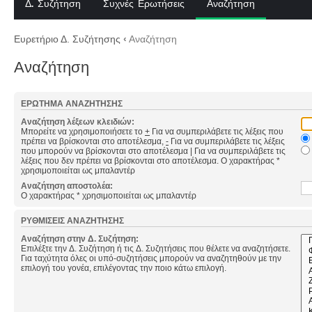
Δ. Συζήτηση
Συχνές Ερωτήσεις
Αναζήτηση
Ευρετήριο Δ. Συζήτησης
‹
Αναζήτηση
Αναζήτηση
ΕΡΏΤΗΜΑ ΑΝΑΖΉΤΗΣΗΣ
Αναζήτηση λέξεων κλειδιών:
Μπορείτε να χρησιμοποιήσετε το
+
Για να συμπεριλάβετε τις λέξεις που
πρέπει να βρίσκονται στο αποτέλεσμα,
-
Για να συμπεριλάβετε τις λέξεις
που μπορούν να βρίσκονται στο αποτέλεσμα
|
Για να συμπεριλάβετε τις
λέξεις που δεν πρέπει να βρίσκονται στο αποτέλεσμα. Ο χαρακτήρας *
χρησιμοποιείται ως μπαλαντέρ
Αναζήτηση αποστολέα:
Ο χαρακτήρας * χρησιμοποιείται ως μπαλαντέρ
ΡΥΘΜΊΣΕΙΣ ΑΝΑΖΉΤΗΣΗΣ
Αναζήτηση στην Δ. Συζήτηση:
Επιλέξτε την Δ. Συζήτηση ή τις Δ. Συζητήσεις που θέλετε να αναζητήσετε.
Για ταχύτητα όλες οι υπό-συζητήσεις μπορούν να αναζητηθούν με την
επιλογή του γονέα, επιλέγοντας την ποιο κάτω επιλογή.