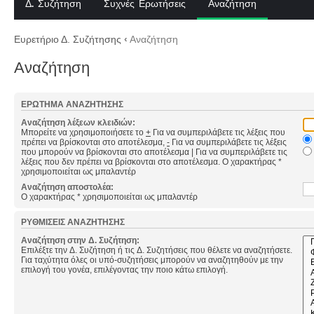
Δ. Συζήτηση
Συχνές Ερωτήσεις
Αναζήτηση
Ευρετήριο Δ. Συζήτησης
‹
Αναζήτηση
Αναζήτηση
ΕΡΏΤΗΜΑ ΑΝΑΖΉΤΗΣΗΣ
Αναζήτηση λέξεων κλειδιών:
Μπορείτε να χρησιμοποιήσετε το
+
Για να συμπεριλάβετε τις λέξεις που
πρέπει να βρίσκονται στο αποτέλεσμα,
-
Για να συμπεριλάβετε τις λέξεις
που μπορούν να βρίσκονται στο αποτέλεσμα
|
Για να συμπεριλάβετε τις
λέξεις που δεν πρέπει να βρίσκονται στο αποτέλεσμα. Ο χαρακτήρας *
χρησιμοποιείται ως μπαλαντέρ
Αναζήτηση αποστολέα:
Ο χαρακτήρας * χρησιμοποιείται ως μπαλαντέρ
ΡΥΘΜΊΣΕΙΣ ΑΝΑΖΉΤΗΣΗΣ
Αναζήτηση στην Δ. Συζήτηση:
Επιλέξτε την Δ. Συζήτηση ή τις Δ. Συζητήσεις που θέλετε να αναζητήσετε.
Για ταχύτητα όλες οι υπό-συζητήσεις μπορούν να αναζητηθούν με την
επιλογή του γονέα, επιλέγοντας την ποιο κάτω επιλογή.