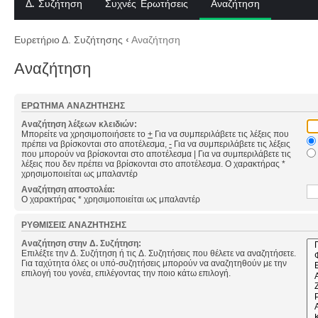
Δ. Συζήτηση
Συχνές Ερωτήσεις
Αναζήτηση
Ευρετήριο Δ. Συζήτησης
‹
Αναζήτηση
Αναζήτηση
ΕΡΏΤΗΜΑ ΑΝΑΖΉΤΗΣΗΣ
Αναζήτηση λέξεων κλειδιών:
Μπορείτε να χρησιμοποιήσετε το
+
Για να συμπεριλάβετε τις λέξεις που
πρέπει να βρίσκονται στο αποτέλεσμα,
-
Για να συμπεριλάβετε τις λέξεις
που μπορούν να βρίσκονται στο αποτέλεσμα
|
Για να συμπεριλάβετε τις
λέξεις που δεν πρέπει να βρίσκονται στο αποτέλεσμα. Ο χαρακτήρας *
χρησιμοποιείται ως μπαλαντέρ
Αναζήτηση αποστολέα:
Ο χαρακτήρας * χρησιμοποιείται ως μπαλαντέρ
ΡΥΘΜΊΣΕΙΣ ΑΝΑΖΉΤΗΣΗΣ
Αναζήτηση στην Δ. Συζήτηση:
Επιλέξτε την Δ. Συζήτηση ή τις Δ. Συζητήσεις που θέλετε να αναζητήσετε.
Για ταχύτητα όλες οι υπό-συζητήσεις μπορούν να αναζητηθούν με την
επιλογή του γονέα, επιλέγοντας την ποιο κάτω επιλογή.