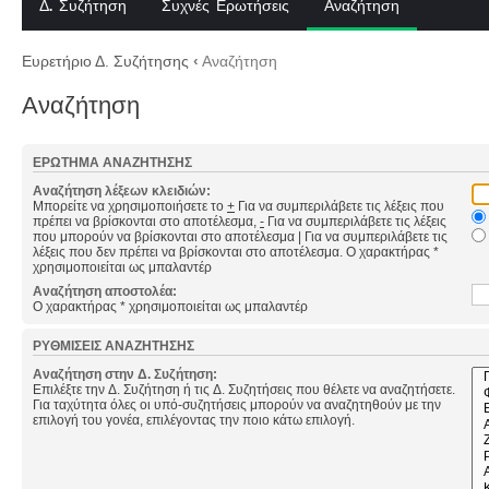
Δ. Συζήτηση
Συχνές Ερωτήσεις
Αναζήτηση
Ευρετήριο Δ. Συζήτησης
‹
Αναζήτηση
Αναζήτηση
ΕΡΏΤΗΜΑ ΑΝΑΖΉΤΗΣΗΣ
Αναζήτηση λέξεων κλειδιών:
Μπορείτε να χρησιμοποιήσετε το
+
Για να συμπεριλάβετε τις λέξεις που
πρέπει να βρίσκονται στο αποτέλεσμα,
-
Για να συμπεριλάβετε τις λέξεις
που μπορούν να βρίσκονται στο αποτέλεσμα
|
Για να συμπεριλάβετε τις
λέξεις που δεν πρέπει να βρίσκονται στο αποτέλεσμα. Ο χαρακτήρας *
χρησιμοποιείται ως μπαλαντέρ
Αναζήτηση αποστολέα:
Ο χαρακτήρας * χρησιμοποιείται ως μπαλαντέρ
ΡΥΘΜΊΣΕΙΣ ΑΝΑΖΉΤΗΣΗΣ
Αναζήτηση στην Δ. Συζήτηση:
Επιλέξτε την Δ. Συζήτηση ή τις Δ. Συζητήσεις που θέλετε να αναζητήσετε.
Για ταχύτητα όλες οι υπό-συζητήσεις μπορούν να αναζητηθούν με την
επιλογή του γονέα, επιλέγοντας την ποιο κάτω επιλογή.